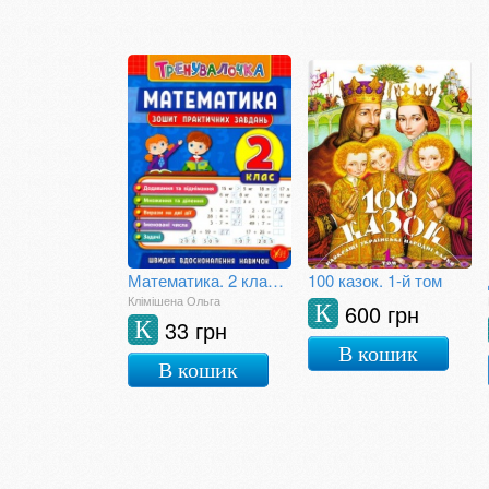
Математика. 2 клас. Зошит практичних завдань
100 казок. 1-й том
Клімішена Ольга
600 грн
К
33 грн
К
В кошик
В кошик