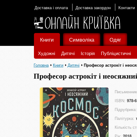
Доставка і оплата
Доставка закордон
Контакти
Книги
Символіка
Одяг
Художні
Дитячі
Історія
Публіцистичні
Головна
Книги
Дитячі
Професор астрокіт і неос
Професор астрокіт і неосяжни
Письменник
ISBN:
978-6
Підрубрика:
Палітурка:
Кількість ст
Рік:
2018