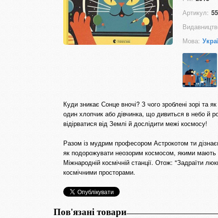
Артикул:
55
Видавництв
Мова:
Укра
Куди зникає Сонце вночі? З чого зроблені зорі та як
один хлопчик або дівчинка, що дивиться в небо й р
відірватися від Землі й дослідити межі космосу!
Разом із мудрим професором Астрокотом ти дізнаєш
як подорожувати неозорим космосом, якими мають б
Міжнародній космічній станції. Отож: "Задраїти лю
космічними просторами.
Пов'язані товари