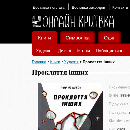
Доставка і оплата
Доставка закордон
Контакти
Книги
Символіка
Одяг
Художні
Дитячі
Історія
Публіцистичні
Головна
Книги
Художні
Прокляття інших
Прокляття інших
Письменник
ISBN:
978-9
Підрубрика:
Палітурка:
Кількість ст
Рік:
2020