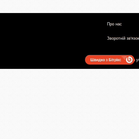
Про нас
Зворотній зв'язо
Користувацька у
Швидко з Бітрікс