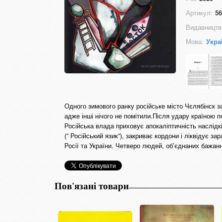
Артикул:
56
Видавництв
Мова:
Укра
Одного зимового ранку російське місто Чєлябінск з
адже інші нічого не помітили.Після удару країною
Російська влада приховує апокаліптичність наслідкі
(” Російський язик”), закриває кордони і ліквідує 
Росії та України. Четверо людей, об’єднаних бажа
Пов'язані товари