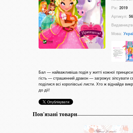
Рік:
2019
Артикул:
56
Видавництв
Мова:
Укра
Бал — найважливіша подія у житті кожної принцеси.
гість — страшенний дракон — загрожує зіпсувати св
поділися всі королівські листи. Хто ж віднайде вик
до дії!
Пов'язані товари