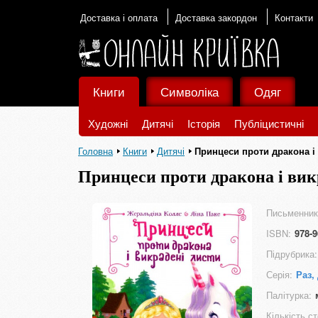
Доставка і оплата
Доставка закордон
Контакти
Книги
Символіка
Одяг
Художні
Дитячі
Історія
Публіцистичні
Головна
Книги
Дитячі
Принцеси проти дракона і
Принцеси проти дракона і вик
Письменник
ISBN:
978-9
Підрубрика:
Серія:
Раз,
Палітурка:
Кількість ст