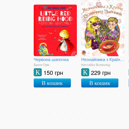
Червона шапочка
Незнайомка з Країни Сонячних Зайчиків
Брати Грім
Нестайко Всеволод
150 грн
229 грн
К
К
В кошик
В кошик