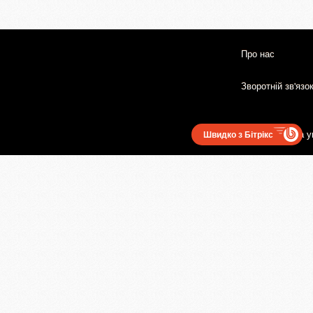
Про нас
Зворотній зв'язо
Користувацька у
Швидко з Бітрікс