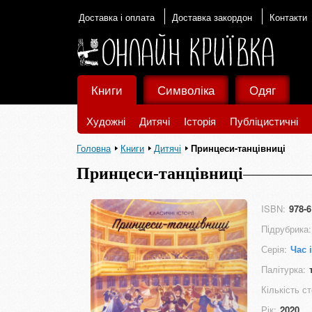
Доставка і оплата
Доставка закордон
Контакти
Книги
Символіка
Одяг
Художні
Дитячі
Історія
Публіцистичні
Головна
Книги
Дитячі
Принцеси-танцівниці
Принцеси-танцівниці
ISBN:
978-6
Підрубрика:
Серія:
Час 
Палітурка:
Кількість ст
Рік:
2020