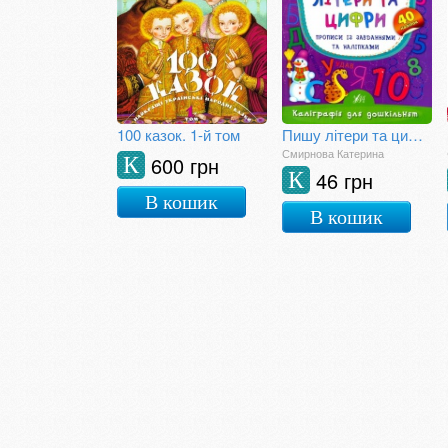
100 казок. 1-й том
Пишу літери та цифри. Прописи із завданнями та наліпками
Смирнова Катерина
600 грн
К
46 грн
К
В кошик
В кошик