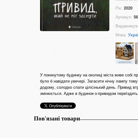
Рік:
2020
Артикул:
56
Видавництв
Мова:
Укра
У покинутому будинку на околиці міста живе собі п
було б навідати увечері. Загасити нічну лампу том
додому, солодко спати цілісінький день. Привид втр
змінюється. Адже в будинок-з-привидом переїздить
Пов'язані товари