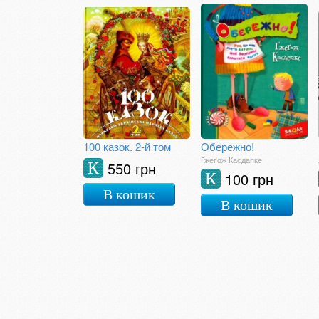
100 казок. 2-й том
Обережно!
Ґжеґож Касдапке
550 грн
К
100 грн
К
В кошик
В кошик