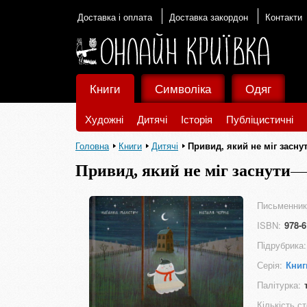
Доставка і оплата
Доставка закордон
Контакти
Книги
Символіка
Одяг
Художні
Дитячі
Історія
Публіцистичні
Головна
Книги
Дитячі
Привид, який не міг засну
Привид, який не міг заснути
Письменник
ISBN:
978-6
Підрубрика:
Серія:
Книг
Палітурка:
Кількість ст