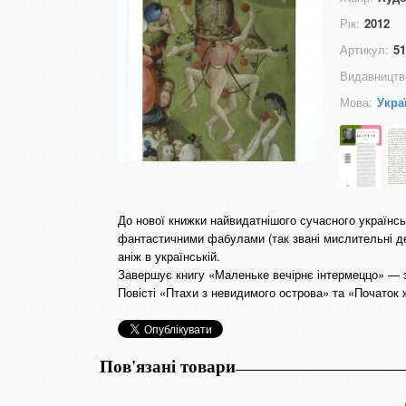
Рік:
2012
Артикул:
51
Видавництв
Мова:
Укра
До нової книжки найвидатнішого сучасного українсь
фантастичними фабулами (так звані мислительні де
аніж в українській.
Завершує книгу «Маленьке вечірнє інтермеццо» — з
Повісті «Птахи з невидимого острова» та «Початок 
Пов'язані товари