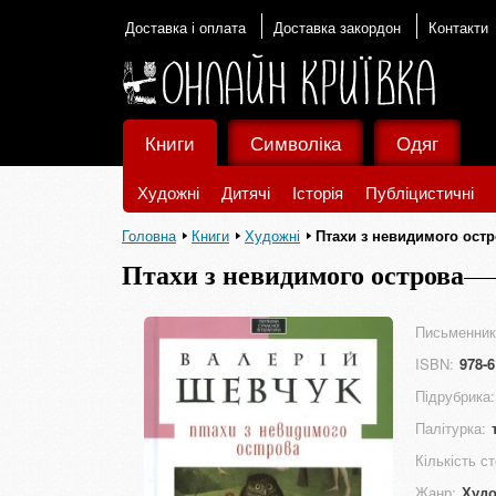
Доставка і оплата
Доставка закордон
Контакти
Книги
Символіка
Одяг
Художні
Дитячі
Історія
Публіцистичні
Головна
Книги
Художні
Птахи з невидимого ост
Птахи з невидимого острова
Письменник
ISBN:
978-6
Підрубрика:
Палітурка:
Кількість ст
Жанр:
Худо