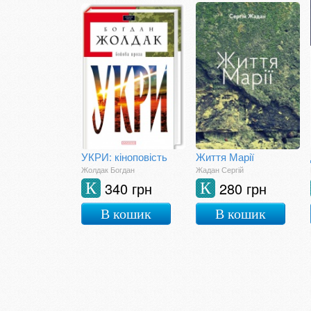
УКРИ: кіноповість
Життя Марії
Жолдак Богдан
Жадан Сергій
340 грн
280 грн
К
К
В кошик
В кошик