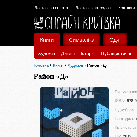
Доставка і оплата
Доставка закордон
Контакти
Книги
Символіка
Одяг
Художні
Дитячі
Історія
Публіцистичні
Головна
Книги
Художні
Район «Д»
Район «Д»
Письменник
ISBN:
978-9
Підрубрика:
Палітурка:
Кількість ст
Рік:
2019