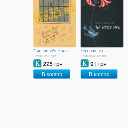
Сильне ім'я Надія
На нову ніч
Савченко Надія
Єфіменко Оксана
225 грн
91 грн
К
К
В кошик
В кошик