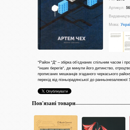
Артикул:
56
Видавництв
Мова:
Укра
"Район "Д" – збірка об’єднаних спільним часом і пр
"інших берегів", де минули його дитинство, отроцтв
прописаних мешканців згаданого черкаського район
перехід від пізньорадянської до ранньонезалежної 
Пов'язані товари