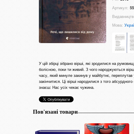
Артикул:
55
Видавництв
Мова:
Укра
У цій збірці зібрано вірші, які зродилися на румов
болісною, поки ти живий. З чого народжуються вірш
часу, який минуле закинув у майбутнє, переплутав у
закінчитися. Ці вірші народилися з того абсурдного 
знаєш: Нас усіх чекає чужина.
Пов'язані товари