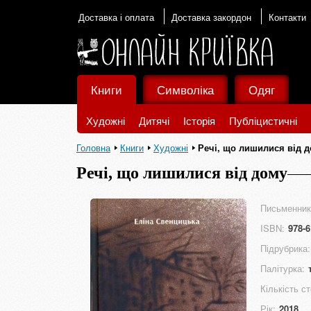
Доставка і оплата
Доставка закордон
Контакти
Книги
Символіка
Одяг
Художні
Дитячі
Історія
Публіцистичні
Головна
Книги
Художні
Речі, що лишилися від 
Речі, що лишилися від дому
Письменник
ISBN:
978-6
Підрубрика:
Палітурка:
Кількість ст
Рік:
2018