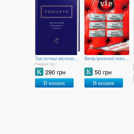
Три потоки місячного світла
Вечір іронічної поезії V.I.P.
Римарук Ігор
290 грн
50 грн
К
К
В кошик
В кошик