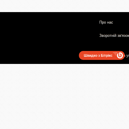
Про нас
Зворотній зв'язо
Користувацька у
Швидко з Бітрікс