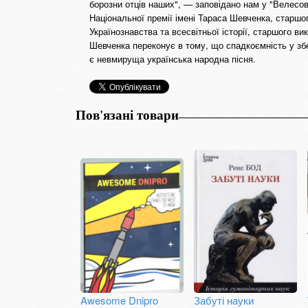
борозни отців наших", — заповідано нам у "Велесов
Національної премії імені Тараса Шевченка, старшо
Українознавства та всесвітньої історії, старшого ви
Шевченка переконує в тому, що спадкоємність у збе
є невмируща українська народна пісня.
Пов'язані товари
Awesome Dnipro
Забуті науки