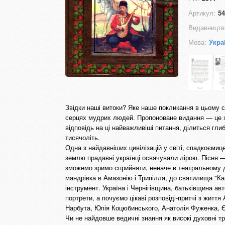
Артикул:
54
Видавництв
Мова:
Укра
Звідки наші витоки? Яке наше покликання в цьому св
серцях мудрих людей. Пропоноване видання — це ху
відповідь на ці найважливіші питання, ділиться гл
тисячоліть.
Одна з найдавніших цивілізацій у світі, спадкоємиц
землю прадавні українці освячували лірою. Пісня — 
зможемо зримо сприйняти, неначе в театральному ді
мандрівка в Амазонію і Трипілля, до святилища "Ка
інструмент. Україна і Чернігівщина, батьківщина ав
портрети, а почуємо цікаві розповіді-притчі з жит
Нарбута, Юлія Коцюбинського, Анатолія Фуженка, Є
Чи не найдовше ведичні знання як високі духовні т