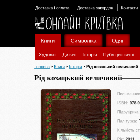
Доставка і оплата
Доставка закордон
Контакти
Книги
Символіка
Одяг
Художні
Дитячі
Історія
Публіцистичні
Головна
Книги
Історія
Рід козацький величавий
Рід козацький величавий
Письменник
ISBN:
978-9
Підрубрика:
Палітурка:
Кількість ст
Рік:
2011