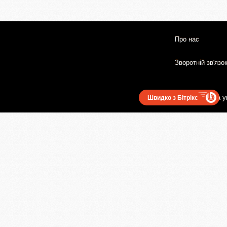
Про нас
Зворотній зв'язо
Користувацька у
Швидко з Бітрікс