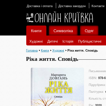
Доставка і оплата
Доставка закордон
Контакти
Книги
Символіка
Одяг
Художні
Дитячі
Історія
Публіцистичні
Головна
Книги
Художні
Ріка життя. Сповідь
Ріка життя. Сповідь
Письменник
ISBN:
978-6
Підрубрика:
Палітурка:
Кількість ст
Рік:
2020