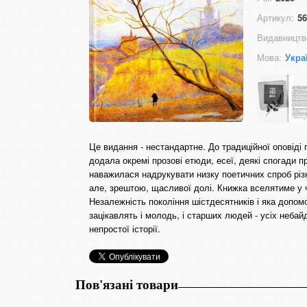
Артикул:
56
Видавництв
Мова:
Укра
Це видання - нестандартне. До традиційної оповіді
додала окремі прозові етюди, есеї, деякі спогади пр
наважилася надрукувати низку поетичних спроб різ
але, зрештою, щасливої долі. Книжка вселятиме у ч
Незалежність покоління шістдесятників і яка допо
зацікавлять і молодь, і старших людей - усіх неба
непростої історії.
Пов'язані товари