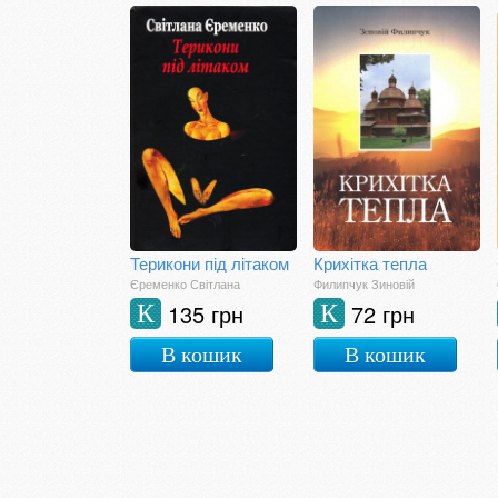
Терикони під літаком
Крихітка тепла
Єременко Світлана
Филипчук Зиновій
135 грн
72 грн
К
К
В кошик
В кошик