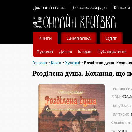
Доставка і оплата
Доставка закордон
Контакти
Книги
Символіка
Одяг
Художні
Дитячі
Історія
Публіцистичні
Головна
Книги
Художні
Розділена душа. Кохання
Розділена душа. Кохання, що н
Письменник
ISBN:
978-9
Підрубрика:
Палітурка:
Кількість ст
Рік:
2019