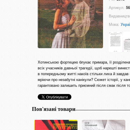
Артикул:
56
Видавництв
Мова:
Укра
Хотинською фортецею блукає примара, її розділена
всіх учасників давньої трагедії, щоб нарешті вине
в попередньому житті накоїв стільки лиха й завдав 
мріючи про незабутні канікули? Сюжет історії, у кан
гарантовано залишить приємний після смак після то
Пов'язані товари