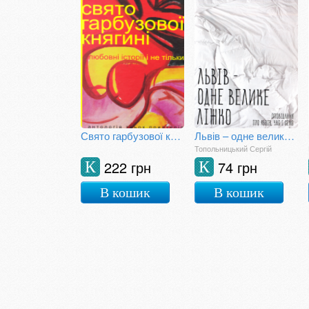
Свято гарбузової княгині
Львів – одне велике ліжко
Топольницький Сергій
222 грн
74 грн
К
К
В кошик
В кошик