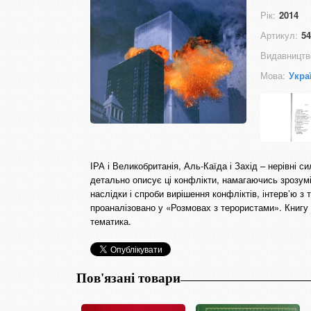
Рік:
2014
Артикул:
54
Видавництв
Мова:
Укра
ІРА і Великобританія, Аль-Каїда і Захід – нерівні с
детально описує ці конфлікти, намагаючись зрозумі
наслідки і спроби вирішення конфліктів, інтерв’ю з
проаналізовано у «Розмовах з терористами». Книгу р
тематика.
Пов'язані товари