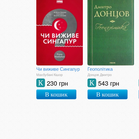
Чи виживе Сингапур
Геополітика
Махбубані Кішор
Донцов Дмитро
230 грн
543 грн
К
К
В кошик
В кошик