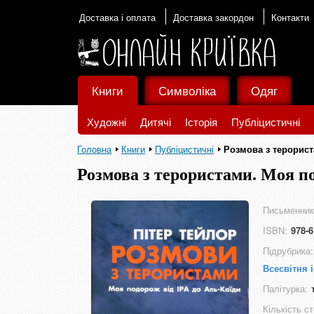
Доставка і оплата
Доставка закордон
Контакти
Книги
Символіка
Одяг
Художні
Дитячі
Історія
Публіцистичні
Головна
Книги
Публіцистичні
Розмова з терорист
Розмова з терористами. Моя по
Письменник
ISBN:
978-6
Підрубрика:
Всесвітня 
Палітурка:
Кількість ст