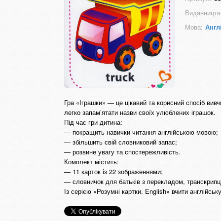
Видавництв
Мова:
Англ
Гра «Іграшки» — це цікавий та корисний спосіб вив
легко запам’ятати назви своїх улюблених іграшок.
Під час гри дитина:
— покращить навички читання англійською мовою;
— збільшить свій словниковий запас;
— розвине увагу та спостережливість.
Комплект містить:
— 11 карток із 22 зображеннями;
— словничок для батьків з перекладом, транскрипц
Із серією «Розумні картки. English» вчити англійську