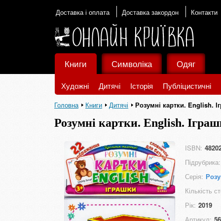
Доставка і оплата
Доставка закордон
Контакти
Книги
Символіка
Одяг
Художні
Дитячі
Історія
Публіцистичні
Головна
Книги
Дитячі
Розумні картки. English. І
Розумні картки. English. Ігра
ISBN:
4820
Підрубрика:
Серія:
Розу
Кількість ст
Рік:
2019
Артикул:
56