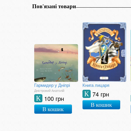
Пов'язані товари
Гармидер у Дніпрі
Книга лицаря
Дністровий Анатолій
74 грн
К
100 грн
К
В кошик
В кошик