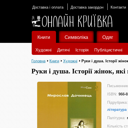
Доставка і оплата
Доставка закордон
Контакти
Книги
Символіка
Одяг
Художні
Дитячі
Історія
Публіцистичні
Головна
Книги
Художні
Руки і душа. Історії жіно
Руки і душа. Історії жінок, як
Письменник
ISBN:
966-8
Підрубрика:
література 
Палітурка:
Кількість ст