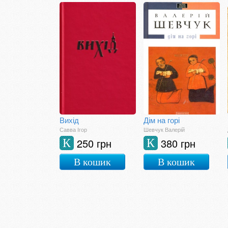
Вихід
Дім на горі
Савва Ігор
Шевчук Валерій
250 грн
380 грн
К
К
В кошик
В кошик