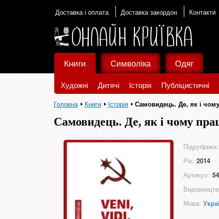
Доставка і оплата
Доставка закордон
Контакти
Книги
Символіка
Одяг
Художні
Дитячі
Історія
Публіцистичні
Головна
Книги
Історія
Самовидець. Де, як і чом
Самовидець. Де, як і чому пр
Підрубрика:
Рік:
2014
Артикул:
54
Видавництв
Мова:
Укра