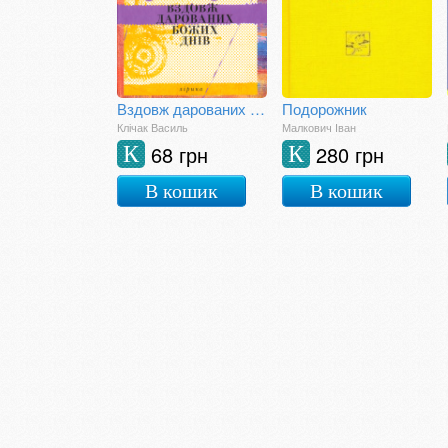
Вздовж дарованих Божих днів
Подорожник
Клічак Василь
Малкович Іван
68 грн
280 грн
К
К
В кошик
В кошик