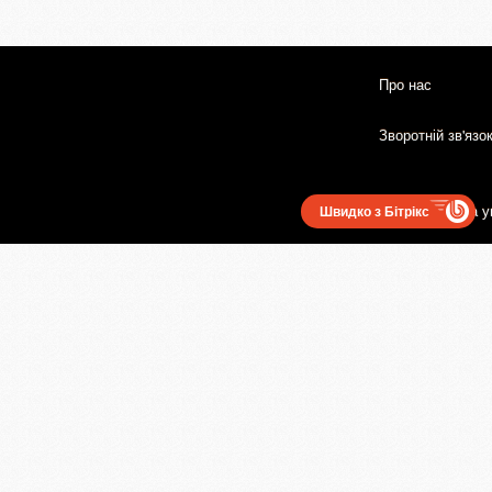
Про нас
Зворотній зв'язо
Користувацька у
Швидко з Бітрікс