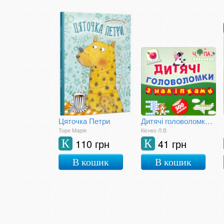
Цяточка Петри
Дитячі головоломки з наліпками. Книга 1
Торе Марія
Кієнко Л.В
110 грн
41 грн
К
К
В кошик
В кошик