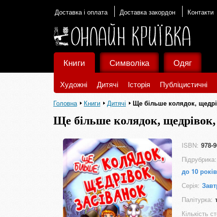
Доставка і оплата
Доставка закордон
Контакти
Книги
Символіка
Одяг
Художні
Дитячі
Історія
Публіцистичні
Головна
Книги
Дитячі
Ще більше колядок, щедрі
Ще більше колядок, щедрівок,
ISBN:
978-9
Підрубрика:
до 10 років
Серія:
Завт
Палітурка:
Кількість ст