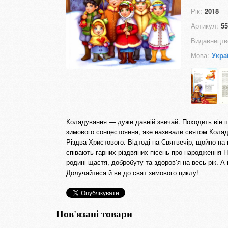
Рік:
2018
Артикул:
55
Видавництв
Мова:
Укра
Колядування — дуже давній звичай. Походить він щ
зимового сонцестояння, яке називали святом Коляд
Різдва Христового. Відтоді на Святвечір, щойно на 
співають гарних різдвяних пісень про народження 
родині щастя, добробуту та здоров’я на весь рік.
Долучайтеся й ви до свят зимового циклу!
Пов'язані товари