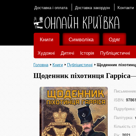
Доставка і оплата
Доставка закордон
Контакти
Книги
Символіка
Одяг
Художні
Дитячі
Історія
Публіцистичні
Головна
Книги
Публіцистичні
Щоденник піхотинц
Щоденник піхотинця Гарріса
Письменник
ISBN:
9786
Підрубрика:
Палітурка:
Кількість ст
Рік:
2021