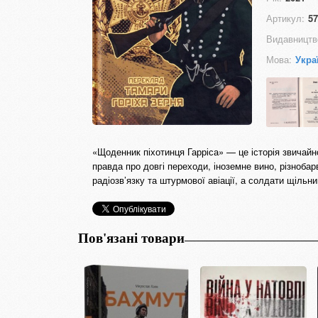
Артикул:
57
Видавництв
Мова:
Укра
«Щоденник піхотинця Гарріса» — це історія звичайн
правда про довгі переходи, іноземне вино, різнобар
радіозв’язку та штурмової авіації, а солдати щільн
Пов'язані товари