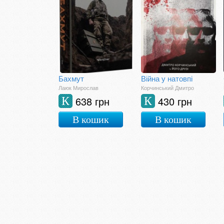
Бахмут
Війна у натовпі
Лаюк Мирослав
Корчинський Дмитро
638 грн
430 грн
К
К
В кошик
В кошик