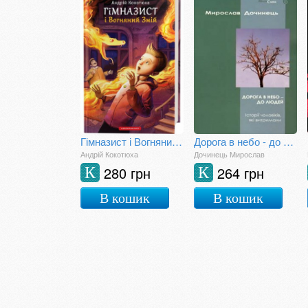
Гімназист і Вогняний Змій
Дорога в небо - до людей
Андрій Кокотюха
Дочинець Мирослав
280 грн
264 грн
К
К
В кошик
В кошик