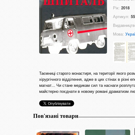
Рік:
2018
Артикул:
55
Видавництв
Мова:
Укра
Таємниці старого монастиря, на території якого ро
хірургічного відділення, адже в цих стінах в різні 
магнат... Чи стане медикам сил та наснаги розплут
майстерно поєднати в новому романі драматизм люд
Пов'язані товари