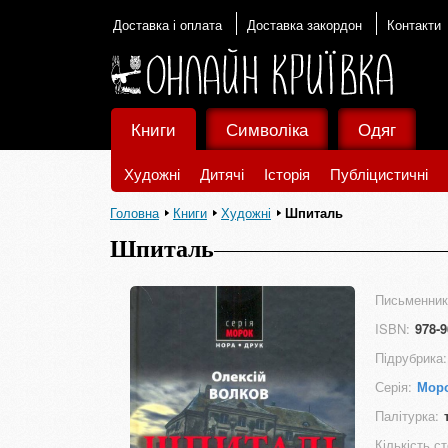
Доставка і оплата
Доставка закордон
Контакти
Книги
Символіка
Одяг
Художні
Дитячі
Історія
Публіцистичні
Головна
Книги
Художні
Шпиталь
Шпиталь
Письменник
ISBN:
978-9
Підрубрика:
Серія:
Мор
Палітурка:
Кількість ст