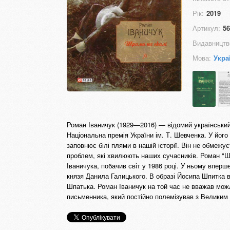
Рік:
2019
Артикул:
56
Видавництв
Мова:
Укра
Роман Іваничук (1929—2016) — відомий український
Національна премія України ім. Т. Шевченка. У йог
заповнює білі плями в нашій історії. Він не обмеж
проблем, які хвилюють наших сучасників. Роман "Шр
Іваничука, побачив світ у 1986 році. У ньому впер
князя Данила Галицького. В образі Йосипа Шпитка 
Шпатька. Роман Іваничук на той час не вважав мож
письменника, який постійно полемізував з Велики