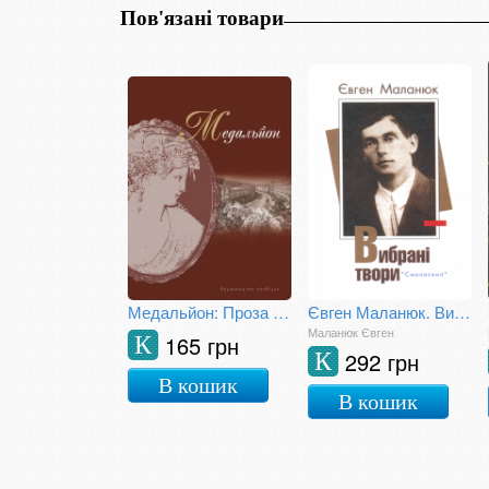
Пов'язані товари
Медальйон: Проза київських неокласиків
Євген Маланюк. Вибрані твори
Маланюк Євген
165 грн
К
292 грн
К
В кошик
В кошик