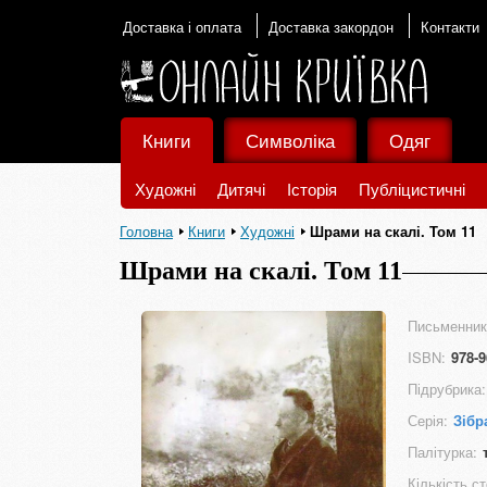
Доставка і оплата
Доставка закордон
Контакти
Книги
Символіка
Одяг
Художні
Дитячі
Історія
Публіцистичні
Головна
Книги
Художні
Шрами на скалі. Том 11
Шрами на скалі. Том 11
Письменник
ISBN:
978-9
Підрубрика:
Серія:
Зібр
Палітурка:
Кількість ст