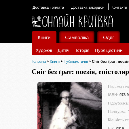
Доставка і оплата
Доставка закордон
Контакти
Книги
Символіка
Одяг
Художні
Дитячі
Історія
Публіцистичні
Головна
Книги
Публіцистичні
Сніг без ґрат: поез
Сніг без ґрат: поезія, епістол
Письменник
ISBN:
978-9
Підрубрика:
Палітурка:
Кількість ст
Рік:
2014