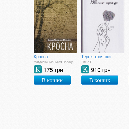
Кросна
Терпкі троянди
Магдисюк-Менькач Володя
Тиша Г.
175 грн
910 грн
К
К
В кошик
В кошик