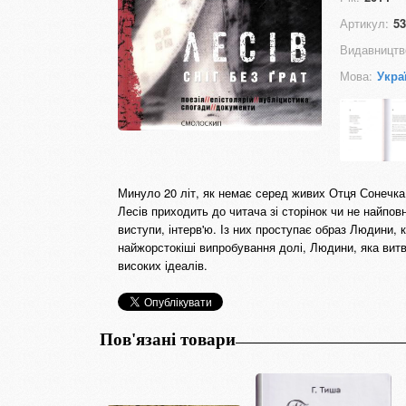
Артикул:
53
Видавництв
Мова:
Укра
Минуло 20 літ, як немає серед живих Отця Сонечка 
Лесів приходить до читача зі сторінок чи не найповн
виступи, інтерв'ю. Із них проступає образ Людини,
найжорстокіші випробування долі, Людини, яка вит
високих ідеалів.
Пов'язані товари