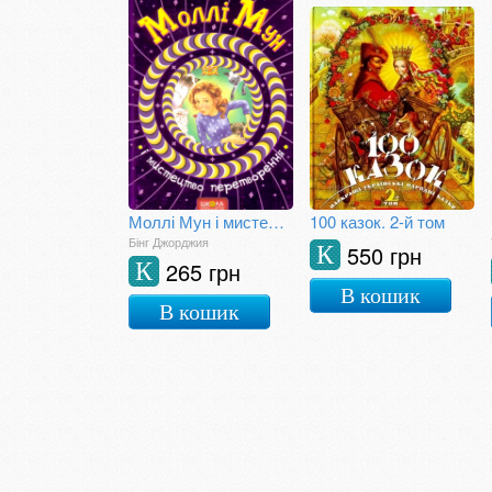
Моллі Мун і мистецтво перетворення
100 казок. 2-й том
Бінг Джорджия
550 грн
К
265 грн
К
В кошик
В кошик