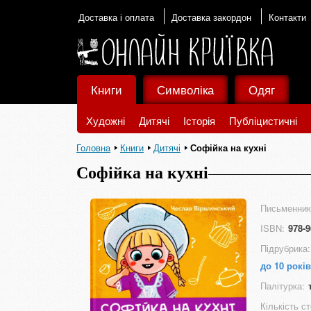
Доставка і оплата
Доставка закордон
Контакти
Книги
Символіка
Одяг
Художні
Дитячі
Історія
Публіцистичні
Головна
Книги
Дитячі
Софійка на кухні
Софійка на кухні
Письменник
ISBN:
978-9
Підрубрика:
до 10 років
Палітурка:
Кількість ст