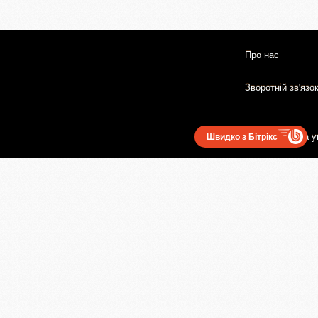
Про нас
Зворотній зв'язо
Користувацька у
Швидко з Бітрікс