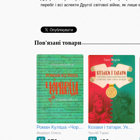
перебіг і всі аспекти Другої світової війни, як лише
Пов'язані товари
Роман Куліша «Чорна рада»: історія тексту
Козаки і татари. Українсько-кримські союзи 1500–1700-х років
Федорук Олесь
Чухліб Тарас