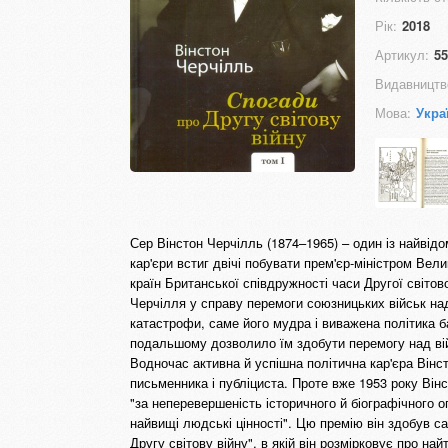
Рік:
2018
Артикул:
55
Видавництв
Мова:
Укра
Сер Вінстон Черчілль (1874–1965) – один із найвідо
кар'єри встиг двічі побувати прем'єр-міністром Вел
країн Британської співдружності часи Другої світов
Черчілля у справу перемоги союзницьких військ над
катастрофи, саме його мудра і виважена політика 
подальшому дозволило їм здобути перемогу над війс
Водночас активна й успішна політична кар'єра Вінс
письменника і публіциста. Проте вже 1953 року Ві
"за неперевершеність історичного й біографічного 
найвищі людські цінності". Цю премію він здобув са
Другу світову війну", в якій він розмірковує про на