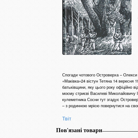
Спогади чотового Островерха – Олекси К
«Маківка»24 вістун Тетяна 14 вересня 19
батьківщини, яку цього року офіційно в
моєму стриєві Василеві Миколайовичу Ів
кулеметника Сосни тут згадує Островерх
– з родинною мрією повернутися на сво
Твіт
Пов'язані товари