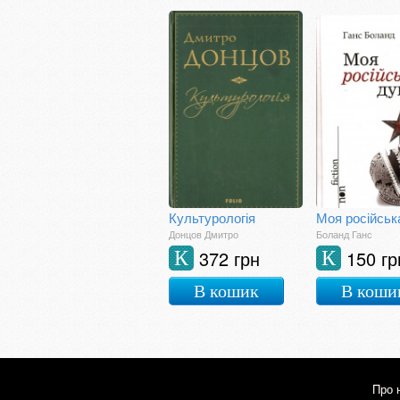
Культурологія
Моя російськ
Донцов Дмитро
Боланд Ганс
372 грн
150 гр
К
К
В кошик
В коши
Про 