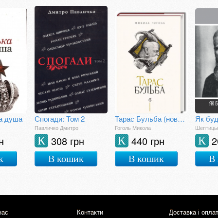
а душа
Спогади: Том 2
Тарас Бульба (нове ілюстроване видання)
Павличко Дмитро
Гоголь Микола
Шептицьк
н
308 грн
440 грн
2
К
К
К
к
В кошик
В кошик
В
нас
Контакти
Доставка і опла