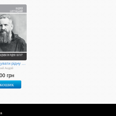
Як будувати рідну хату?
ий Андрій
00 грн
 кошик
та