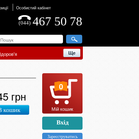
зиції
Особистий кабінет
467 50 78
(044)
Ще
Здоров'я
0
45 грн
Мій кошик
В кошик
Вхід
Зареєструватись