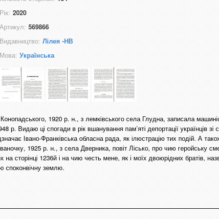
Рік:
2020
Артикул:
569866
Видавництво:
Лілея -НВ
Мова:
Українська
онопадського, 1920 р. н., з лемківського села Глудна, записала машині
48 р. Видаю ці спогади в рік вшанування пам’яті депортації українців зі с
ідзначає Івано-Франківська обласна рада, як ілюстрацію тих подій. А тако
аночку, 1925 р. н., з села Дверника, повіт Лісько, про чию геройську см
 на сторінці 1236й і на чию честь мене, як і моїх двоюрідних братів, на
ю споконвічну землю.