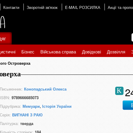
Контакти
Зворотній зв'язок
E-MAIL РОЗСИЛКА
Акції та пропо
дяг
истичні
Бізнес
Військова справа
Довідкові
Дозвілля
ого Островерха
оверха
2
Письменник:
Конопадський Олекса
К
ISBN:
9789666685073
Підрубрика:
Мемуари
,
Історія України
Серія:
ВИГНАНІ З РАЮ
Палітурка:
тверда
Кількість сторінок:
184