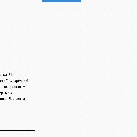
стка КВ
воєї історичної
ж на присвяту
ерть як
звано Василем,