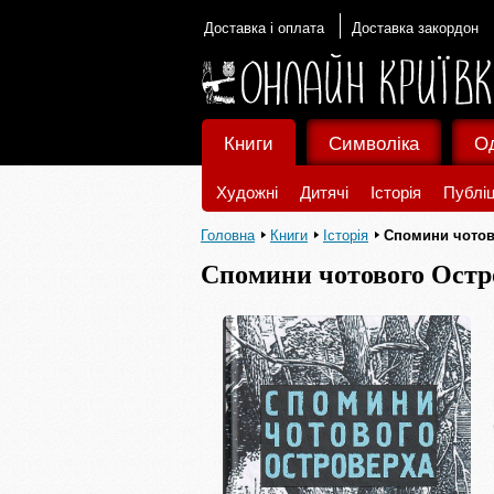
Доставка і оплата
Доставка закордон
Книги
Символіка
О
Художні
Дитячі
Історія
Публіц
Головна
Книги
Історія
Спомини чотов
Спомини чотового Остр