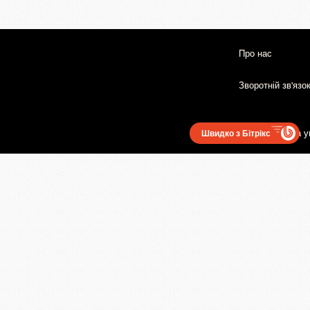
Про нас
Зворотній зв'язо
Користувацька у
Швидко з Бітрікс