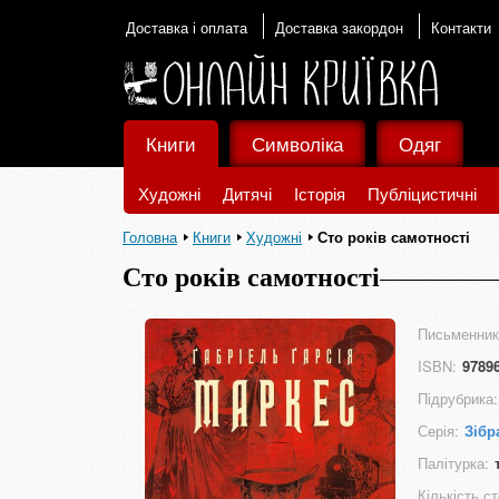
Доставка і оплата
Доставка закордон
Контакти
Книги
Символіка
Одяг
Художні
Дитячі
Історія
Публіцистичні
Головна
Книги
Художні
Сто років самотності
Сто років самотності
Письменник
ISBN:
9789
Підрубрика:
Серія:
Зібр
Палітурка:
Кількість ст