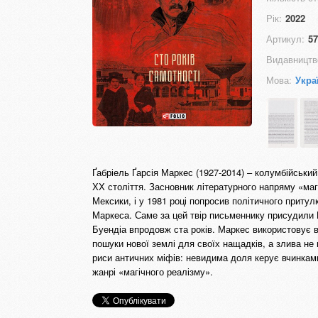
Рік:
2022
Артикул:
57
Видавництв
Мова:
Укра
Ґабріель Ґарсія Маркес (1927-2014) – колумбійський
ХХ століття. Засновник літературного напряму «маг
Мексики, і у 1981 році попросив політичного приту
Маркеса. Саме за цей твір письменнику присудили 
Буендіа впродовж ста років. Маркес використовує в
пошуки нової землі для своїх нащадків, а злива не п
риси античних міфів: невидима доля керує вчинкам
жанрі «магічного реалізму».