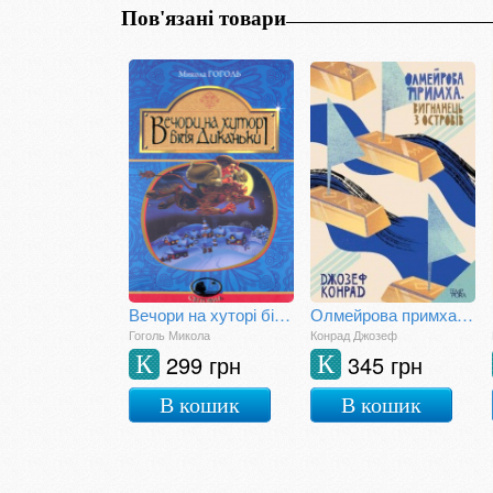
Пов'язані товари
Вечори на хуторі біля Диканьки
Олмейрова примха. Вигнанець з островів
Гоголь Микола
Конрад Джозеф
299 грн
345 грн
К
К
В кошик
В кошик