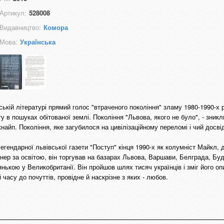
Артикул:
528008
Видавництво:
Комора
Мова:
Українська
ській літературі прямий голос "втраченого покоління" зламу 1980-1990-х 
у в пошуках обітованої землі. Покоління "Львова, якого не було", - зникл
і кнайп. Покоління, яке загубилося на цивілізаційному переломі і чий досві
ендарної львівської газети "Поступ" кінця 1990-х як колумніст Майкл, 
енер за освітою, він торгував на базарах Львова, Варшави, Белграда, Бу
ькою у Великобританії. Він пройшов шлях тисяч українців і зміг його оп
 часу до почуттів, провідне й наскрізне з яких - любов.