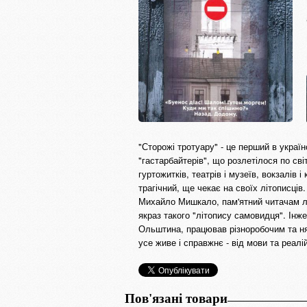
"Сторожі тротуару" - це перший в україн
"гастарбайтерів", що розлетілося по світ
гуртожитків, театрів і музеїв, вокзалів 
трагічний, ще чекає на своїх літописців.
Михайло Мишкало, пам'ятний читачам лег
якраз такого "літопису самовидця". Інж
Ольштина, працював різноробочим та нян
усе живе і справжнє - від мови та реалій
Пов'язані товари