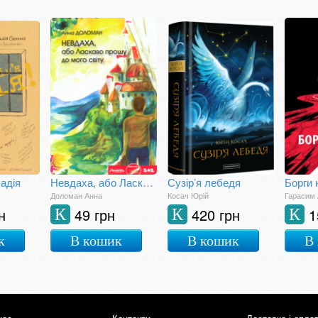
Надія
Невдаха, або Ласкаво прошу до мого світу
Сузір’я лебедя
Борги 
Доломан Анна
Косач Юрій
Гарасим 
н
49 грн
420 грн
1
К
К
К
к
В кошик
В кошик
В