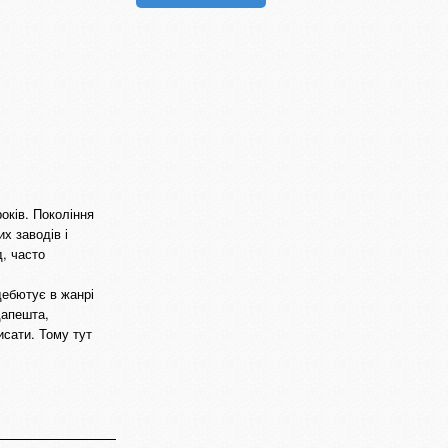
років. Покоління
их заводів і
д, часто
дебютує в жанрі
дапешта,
исати. Тому тут