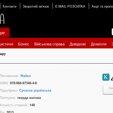
Контакти
Зворотній зв'язок
E-MAIL РОЗСИЛКА
Акції та пропо
дяг
истичні
Бізнес
Військова справа
Довідкові
Дозвілля
уару
Письменник:
Майкл
К
ISBN:
978-966-97346-4-8
Сп
Підрубрика:
Сучасна українська
Палітурка:
тверда матова
Кількість сторінок:
148
Рік:
2013