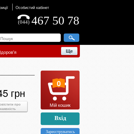
зиції
Особистий кабінет
467 50 78
(044)
Ще
Здоров'я
0
45 грн
Мій кошик
овістити про
наявність
Вхід
Зареєструватись