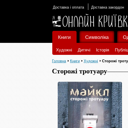
Доставка і оплата
Доставка закордон
Книги
Символіка
О
Художні
Дитячі
Історія
Публіц
Головна
Книги
Художні
Сторожі трот
Сторожі тротуару