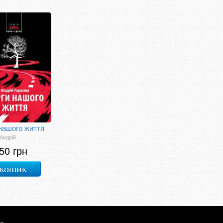
нашого життя
Андрій
50 грн
 кошик