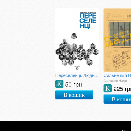
Переселенці. Люди, які не загубили себе
Сильне ім'я 
Савченко Надія
50 грн
К
225 гр
К
В кошик
В коши