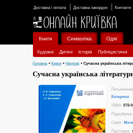
Доставка і оплата
Доставка закордон
Контакти
Книги
Символіка
Одяг
Художні
Дитячі
Історія
Публіцистичні
Головна
Книги
Наукові
Сучасна українська літе
Сучасна українська літератур
Письменник
Катерина
ISBN:
978-9
Підрубрика:
Серія:
Моги
Палітурка: