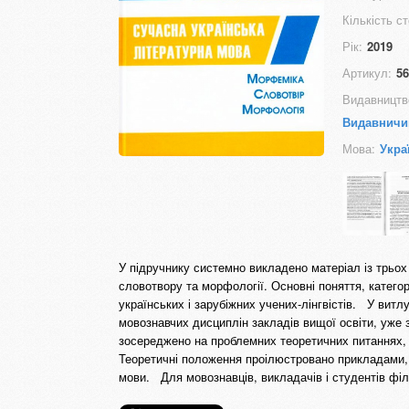
Кількість ст
Рік:
2019
Артикул:
56
Видавництв
Видавничи
Мова:
Укра
У підручнику системно викладено матеріал із трьох 
словотвору та морфології. Основні поняття, категор
українських і зарубіжних учених-лінгвістів. У вит
мовознавчих дисциплін закладів вищої освіти, уже з
зосереджено на проблемних теоретичних питаннях,
Теоретичні положення проілюстровано прикладами, д
мови. Для мовознавців, викладачів і студентів філ