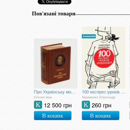
Пов'язані товари
Про Українську мову і книгу
100 експрес-уроків української
Огієнко Іван
Авраменко Олександр
12 500 грн
260 грн
К
К
В кошик
В кошик