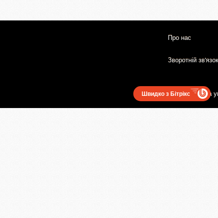
Про нас
Зворотній зв'язо
Користувацька у
Швидко з Бітрікс