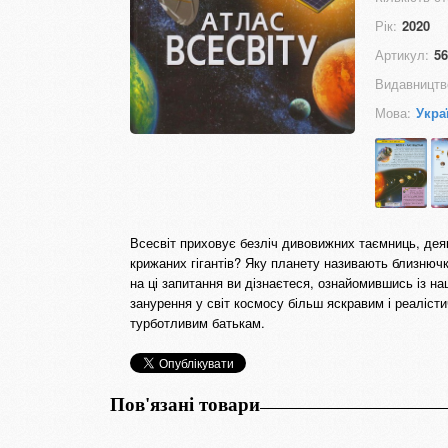
Рік:
2020
Артикул:
56
Видавництв
Мова:
Укра
Всесвіт приховує безліч дивовижних таємниць, деяк
крижаних гігантів? Яку планету називають близнюч
на ці запитання ви дізнаєтеся, ознайомившись із н
занурення у світ космосу більш яскравим і реаліст
турботливим батькам.
Пов'язані товари