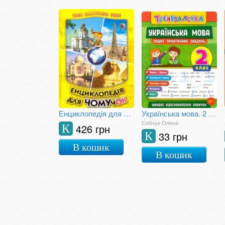
Енциклопедія для чомучок. Книга 4
Українська мова. 2 клас. Зошит практичних занять
Собчук Олена
426 грн
К
33 грн
К
В кошик
В кошик