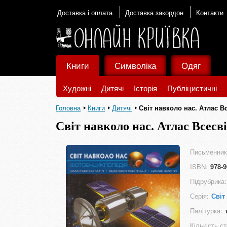
Доставка і оплата
Доставка закордон
Контакти
Книги
Символіка
Одяг
Художні
Дитячі
Історія
Публіцистичні
Головна
Книги
Дитячі
Світ навколо нас. Атлас В
Світ навколо нас. Атлас Всесв
Письменник
ISBN:
978-9
Підрубрика:
Серія:
Світ
Палітурка:
Кількість ст