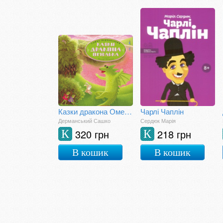
Казки дракона Омелька
Чарлі Чаплін
Дерманський Сашко
Сердюк Марія
320 грн
218 грн
К
К
В кошик
В кошик