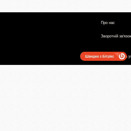
Про нас
Зворотній зв'язо
Користувацька у
Швидко з Бітрікс