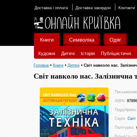
Доставка і оплата
Доставка закордон
Контакти
Книги
Символіка
Одяг
Художні
Дитячі
Історія
Публіцистичні
Головна
Книги
Дитячі
Світ навколо нас. Залізни
Світ навколо нас. Залізнична 
Письменник
ISBN:
9789
Підрубрика:
Серія:
Світ
Палітурка:
Кількість ст