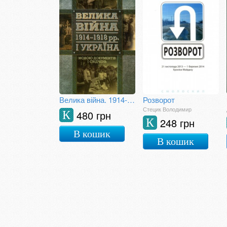
Велика війна. 1914-1918 рр. і Україна. Книга 2.
Розворот
Стецик Володимир
480 грн
К
248 грн
К
В кошик
В кошик