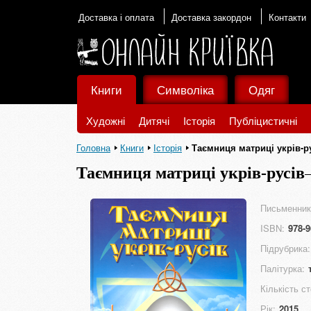
Доставка і оплата
Доставка закордон
Контакти
Книги
Символіка
Одяг
Художні
Дитячі
Історія
Публіцистичні
Головна
Книги
Історія
Таємниця матриці укрів-р
Таємниця матриці укрів-русів
Письменник
ISBN:
978-9
Підрубрика:
Палітурка:
Кількість ст
Рік:
2015