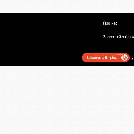
Про нас
Зворотній зв'язо
Користувацька у
Швидко з Бітрікс