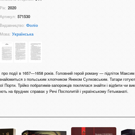
Рік:
2020
Артикул:
571530
Видавництво:
Фоліо
Мова:
Українська
 про події в 1657—1658 років. Головний герой роману — підліток Макси
 знайомиться з польським хлопчиком Янеком Сулковським. Татари готуют
ї Порти. Трійко побратимів-запорожців поклялася знайти і відбити чи ви
ють на брудних справах у Речі Посполитій і українському Гетьманаті.