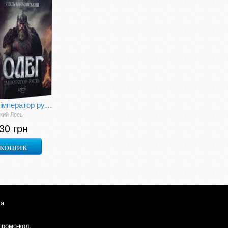
Олег - імператор русів
кий Лесь
30 грн
 кошик
та
промо-код.