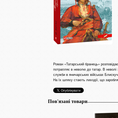
Роман «Татарський бранець» розповідає
потрапляє в неволю до татар. В неволі
служби в яничарських військах Блискучо
На їх шляху стають лиходії, що заробля
Пов'язані товари