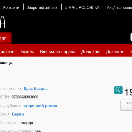
Контакти
Зворотній зв'язок
E-MAIL РОЗСИЛКА
Акції та пропо
дяг
истичні
Бізнес
Військова справа
Довідкові
Дозвілля
ранець
1
Письменник:
Крас Василь
К
ISBN:
9789660393806
Сп
Підрубрика:
Історичний роман
Серія:
Барви
Палітурка:
тверда
Кількість сторінок:
544