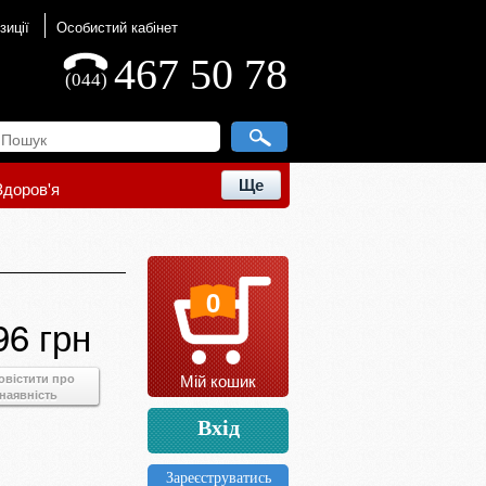
зиції
Особистий кабінет
467 50 78
(044)
Ще
Здоров'я
0
96 грн
Мій кошик
овістити про
наявність
Вхід
Зареєструватись