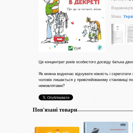
Видавництв
Мова:
Укра
Це концентрат років особистого досвіду батька двох 
Як можна водночас відчувати ніжність і скреготати 
чоловік лишається у привілейованому становищі пор
немовлятами?
Пов'язані товари