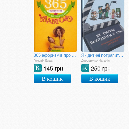
365 афоризмів про те, що означає бути мамою
Як дитині потрапити в кіно. Практичний посібник для батьків
Головін Влад
Дорошенко Наталія
145 грн
250 грн
К
К
В кошик
В кошик