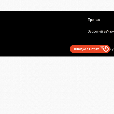
Про нас
Зворотній зв'язо
Користувацька у
Швидко з Бітрікс