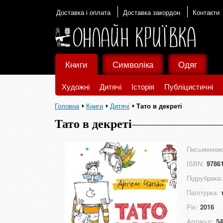
Доставка і оплата
Доставка закордон
Контакти
Книги
Символіка
Одяг
Художні
Дитячі
Історія
Публіцистичні
Головна
Книги
Дитячі
Тато в декреті
Тато в декреті
Письменник
ISBN:
9786
Підрубрика:
Палітурка:
Рік:
2016
Артикул:
54