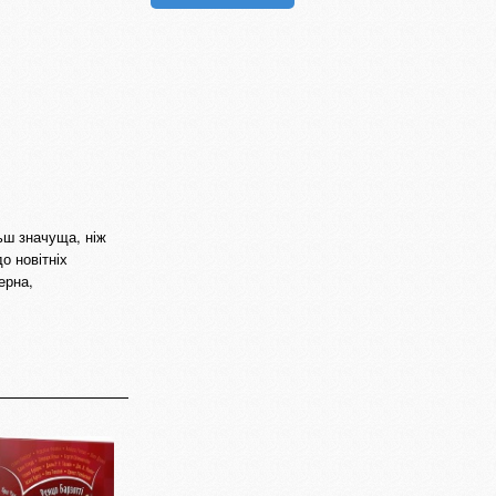
ьш значуща, ніж
о новітніх
ерна,