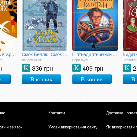
Що знаходять в Хрулях
Смок Беллю. Смок і Малюк
П'ятнадцятирічний капітан
тя
Лондон Джек
Верн Жуль
Барзотті
н
336 грн
409 грн
2
К
К
К
к
В кошик
В кошик
В
нас
Контакти
Доставка і опла
тній зв'язок
Умови використання сайту
Як використати 