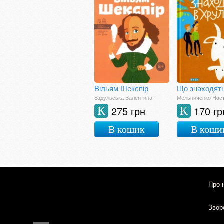
Вільям Шекспір
Вздульська Валентина
Мельниченко Нас
275 грн
170 гр
К
К
В кошик
В коши
Про 
Зворо