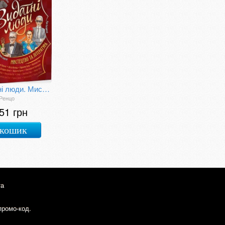
Видатні люди. Мистецтво та література
 Ренцо
51 грн
 кошик
та
промо-код.