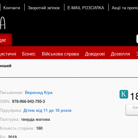
Контакти
Зворотній зв'язок
E-MAIL РОЗСИЛКА
Акції та пропо
дяг
истичні
Бізнес
Військова справа
Довідкові
Дозвілля
грошей
1
Письменник:
Вермонд Кіра
К
ISBN:
978-966-942-795-3
Сп
Підрубрика:
Дітям від 11 до 16 років
Палітурка:
тверда матова
Кількість сторінок:
160
Рік:
2019