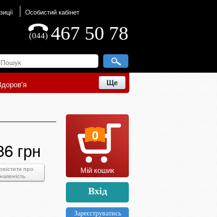
зиції
Особистий кабінет
467 50 78
(044)
Ще
Здоров'я
0
86 грн
Мій кошик
овістити про
наявність
Вхід
Зареєструватись