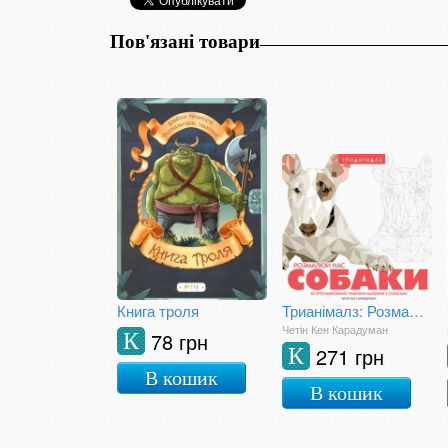
Пов'язані товари
Книга троля
Трианімалз: Розмалюй нас. Собаки
Четін Кен Карадуман
78 грн
К
271 грн
К
В кошик
В кошик