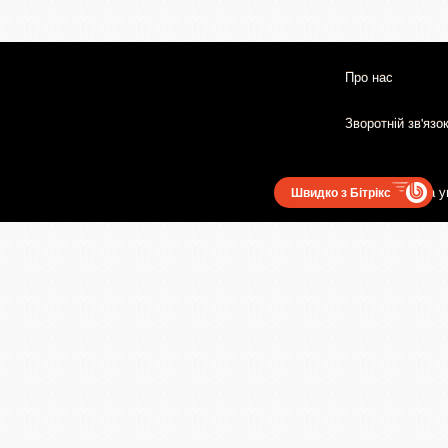
Про нас
Зворотній зв'язо
Користувацька у
Швидко з Бітрікс