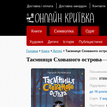
Доставка і оплата
Доставка закордон
Контакти
Книги
Символіка
Одяг
Художні
Дитячі
Історія
Публіцистичні
Головна
Книги
Дитячі
Таємниця Схованого остр
Таємниця Схованого острова
Письменник
ISBN:
9789
Підрубрика:
до 16 років
Серія:
У ви
Палітурка: