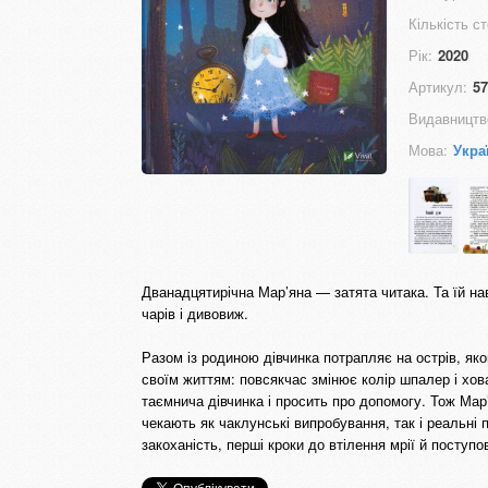
Кількість ст
Рік:
2020
Артикул:
57
Видавництв
Мова:
Укра
Дванадцятирічна Мар’яна — затята читака. Та їй на
чарів і дивовиж.
Разом із родиною дівчинка потрапляє на острів, яко
своїм життям: повсякчас змінює колір шпалер і хова
таємнича дівчинка і просить про допомогу. Тож Мар’
чекають як чаклунські випробування, так і реальні 
закоханість, перші кроки до втілення мрії й поступ