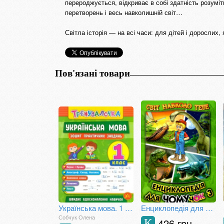
перероджується, відкриває в собі здатність розумі
перетворень і весь навколишній світ…
Світла історія — на всі часи: для дітей і дорослих
Пов'язані товари
Українська мова. 1 клас. Зошит практичних завдань
Енциклопедія для чомучок. Книга 3
Собчук Олена
426 грн
К