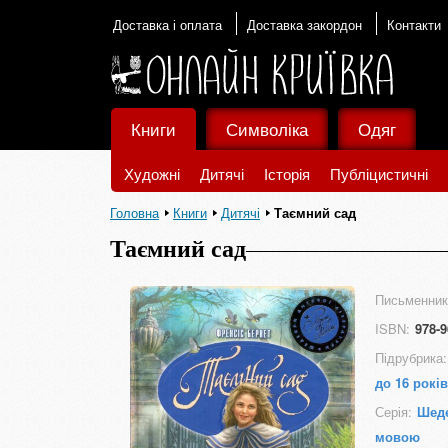
Доставка і оплата
Доставка закордон
Контакти
Книги
Символіка
Одяг
Художні
Дитячі
Історія
Публіцистичні
Головна
Книги
Дитячі
Таємний сад
Таємний сад
Письменник
ISBN:
978-9
Підрубрика:
до 16 років
Серія:
Шеде
мовою