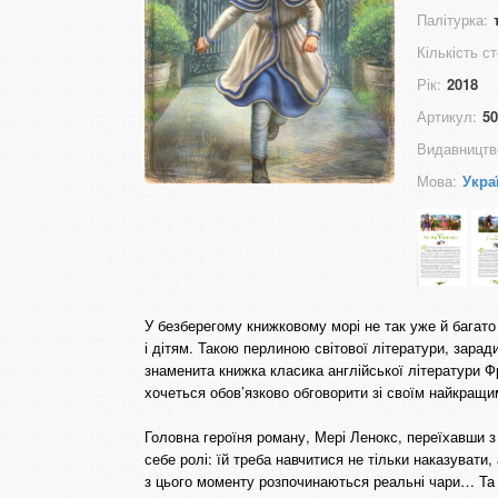
Палітурка:
Кількість ст
Рік:
2018
Артикул:
50
Видавництв
Мова:
Укра
У безберегому книжковому морі не так уже й багато
і дітям. Такою перлиною світової літератури, зарад
знаменита книжка класика англійської літератури Ф
хочеться обов’язково обговорити зі своїм найкращи
Головна героїня роману, Мері Ленокс, переїхавши з 
себе ролі: їй треба навчитися не тільки наказувати
з цього моменту розпочинаються реальні чари… Та н