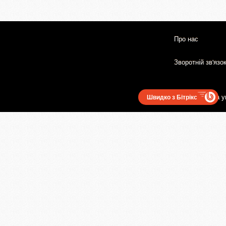
Про нас
Зворотній зв'язо
Користувацька у
Швидко з Бітрікс