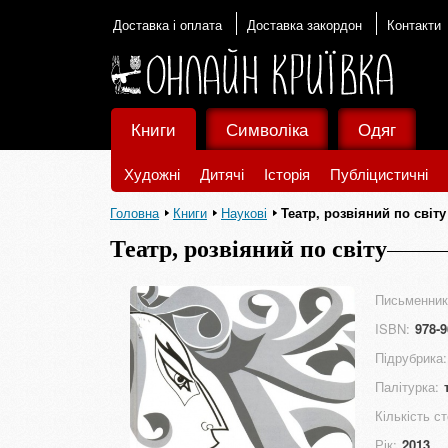
Доставка і оплата
Доставка закордон
Контакти
Книги
Символіка
Одяг
Художні
Дитячі
Історія
Публіцистичні
Головна
Книги
Наукові
Театр, розвіяний по світу
Театр, розвіяний по світу
Письменник
ISBN:
978-9
Підрубрика:
Палітурка:
Кількість ст
Рік:
2013