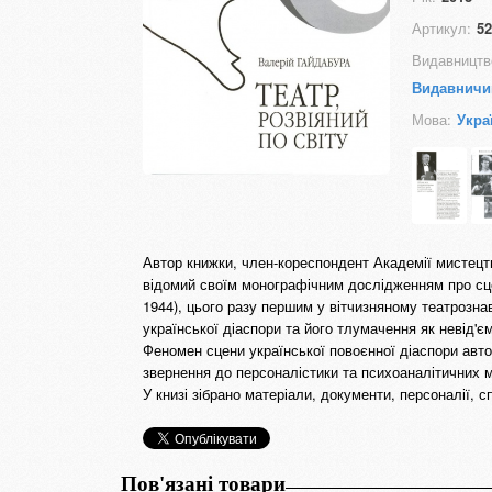
Артикул:
52
Видавництв
Видавничи
Мова:
Укра
Автор книжки, член-кореспондент Академії мистецт
відомий своїм монографічним дослідженням про сцен
1944), цього разу першим у вітчизняному театрозна
української діаспори та його тлумачення як невід'є
Феномен сцени української повоєнної діаспори авт
звернення до персоналістики та психоаналітичних м
У книзі зібрано матеріали, документи, персоналії, 
Пов'язані товари