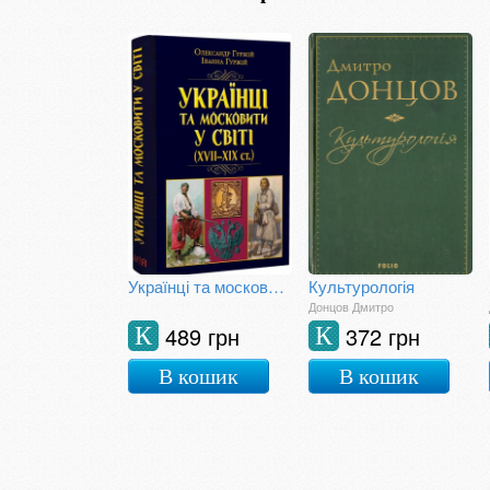
Українці та московити у світі (XVII-XIX ст.)
Культурологія
Донцов Дмитро
489 грн
372 грн
К
К
В кошик
В кошик