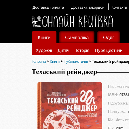
Доставка і оплата
Доставка закордон
Контакти
Книги
Символіка
Одяг
Художні
Дитячі
Історія
Публіцистичні
Головна
Книги
Публіцистичні
Техаський рейндже
Техаський рейнджер
Письменник
ISBN:
9786
Підрубрика:
Палітурка:
Кількість ст
Рік:
2021