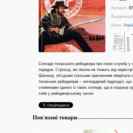
Артикул:
57
Видавництв
Мова:
Укра
Спогади техаського рейнджера про свою службу у л
порядок. Стрільці, які ніколи не тікають від перес
Шаленці, об’єднані спільним прагненням оберігати с
техаських рейнджерів – легендарний підрозділ, що 
споминами одного із таких хлопців, що в пошуках кр
себе у рейнджерському загоні.
Пов'язані товари