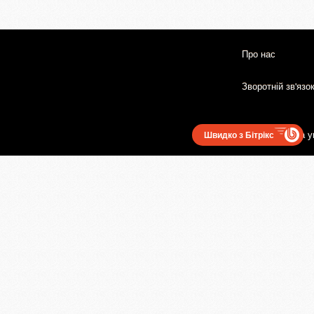
Про нас
Зворотній зв'язо
Користувацька у
Швидко з Бітрікс