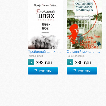
Пройдений шлях. Спогади 1892-1952
Останній монолог фашиста
Гайда Пилип
Чано Галеаццо
292 грн
230 грн
К
К
В кошик
В кошик