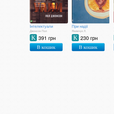
Інтелектуали
При надії
Джонсон Пол
Якимчук Л.
391 грн
230 грн
К
К
В кошик
В кошик