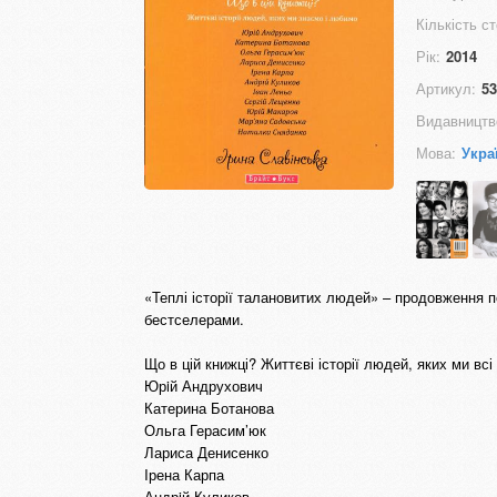
Кількість ст
Рік:
2014
Артикул:
53
Видавництв
Мова:
Укра
«Теплі історії талановитих людей» – продовження по
бестселерами.
Що в цій книжці? Життєві історії людей, яких ми всі
Юрiй Андрухович
Катерина Ботанова
Ольга Герасим’юк
Лариса Денисенко
Iрена Карпа
Андрiй Куликов