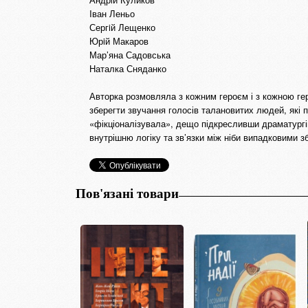
Iван Леньо
Сергiй Лещенко
Юрiй Макаров
Мар’яна Садовська
Наталка Сняданко
Авторка розмовляла з кожним героєм і з кожною геро
зберегти звучання голосів талановитих людей, які
«фікціоналізувала», дещо підкресливши драматургію
внутрішню логіку та зв’язки між ніби випадковими з
Пов'язані товари