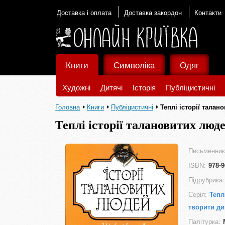
Доставка і оплата
Доставка закордон
Контакти
Книги
Символіка
Одяг
Художні
Дитячі
Історія
Публіцистичні
Головна
Книги
Публіцистичні
Теплі історії талан
Теплі історії талановитих люд
Письменник
ISBN:
978-9
Підрубрика:
Серія:
Тепл
творити ди
Палітурка: