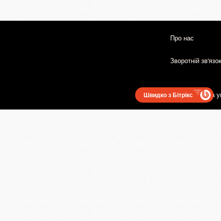
Про нас
Зворотній зв'язо
Користувацька у
Швидко з Бітрікс