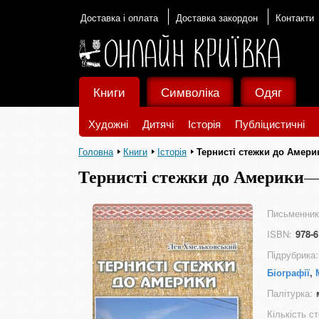
Доставка і оплата
Доставка закордон
Контакти
Книги
Символіка
Одяг
Художні
Дитячі
Історія
Публіцистичні
Головна
Книги
Історія
Тернисті стежки до Амери
Тернисті стежки до Америки
Письменник
ISBN:
978-6
Підрубрика:
Біографії
,
Палітурка:
Кількість ст