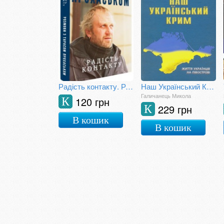
Радість контакту. Розмови з Тарасом Прохаськом
Наш Український Крим. Життя українців на півострові
Галичанець Микола
120 грн
К
229 грн
К
В кошик
В кошик