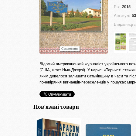
Рік:
2015
Артикул:
53
Видавництв
Відомий американський журналіст українського по
(США, штат Нью-Джерзі). У нарисі «Тернисті стежки
яким довелося залишити батьківщину в часи та післ
поневіряння вигнанців-переселенців у пошуках мирно
Пов'язані товари