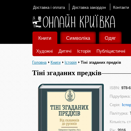
Доставка і оплата
Доставка закордон
Контакти
Книги
Символіка
Одяг
Художні
Дитячі
Історія
Публіцистичні
Головна
Книги
Історія
Тіні згаданих предків
Тіні згаданих предків
ISBN:
978-6
Підрубрика:
Серія:
Істо
Палітурка:
Кількість ст
Рік:
2016