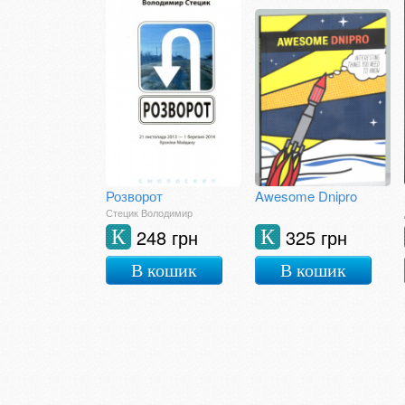
Розворот
Awesome Dnipro
Стецик Володимир
248 грн
325 грн
К
К
В кошик
В кошик