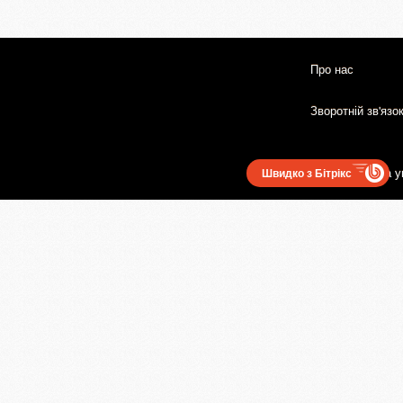
Про нас
Зворотній зв'язо
Користувацька у
Швидко з Бітрікс