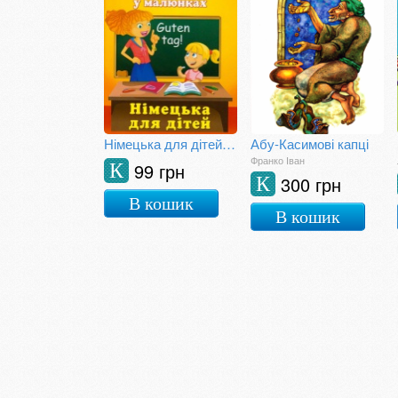
Німецька для дітей: Словник у малюнках. Deutsch
Абу-Касимові капці
Франко Іван
99 грн
К
300 грн
К
В кошик
В кошик