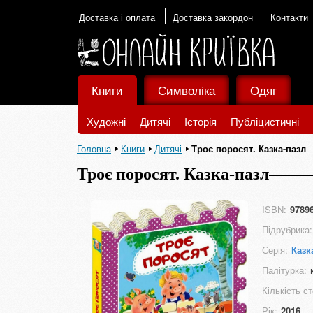
Доставка і оплата
Доставка закордон
Контакти
Книги
Символіка
Одяг
Художні
Дитячі
Історія
Публіцистичні
Головна
Книги
Дитячі
Троє поросят. Казка-пазл
Троє поросят. Казка-пазл
ISBN:
9789
Підрубрика:
Серія:
Казк
Палітурка:
Кількість ст
Рік:
2016