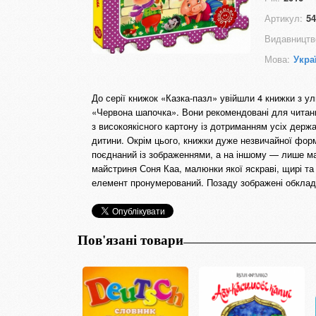
Артикул:
54
Видавництв
Мова:
Укра
До серії книжок «Казка-пазл» увійшли 4 книжки з у
«Червона шапочка». Вони рекомендовані для читання
з високоякісного картону із дотриманням усіх держа
дитини. Окрім цього, книжки дуже незвичайної форм
поєднаний із зображеннями, а на іншому — лише мал
майстриня Соня Каа, малюнки якої яскраві, щирі та 
елемент пронумерований. Позаду зображені обклади
Пов'язані товари