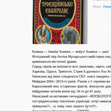
Мова:
Укра
Книжка — бомба! Книжка — вибух! Книжка — шок!
Філігранний твір Антіна Мухарського майстерно поє
кримінально-містичної драми.
Серед героїв ви впізнаєте всіх (можливо, навіть се
Харкова, Одеси, Трипілля, Стрия й далекого Лос-Ан
Написана від імені спецагента СБУ, книга занурить 
Майдани 2004 і 2013-го років. Разом з її героями ви
Карколомний мікс історичних фактів, блискучих діа
байдужими читачів віком від 18-ти до 81 року.
Написаний за мотивами легендарної «ЖЛОБОЛОГІЇ»,
пострадянському поколінню українців, котрі намага
прямуємо?», «у чому сенс нашого буття?».
Але головна його принада — ГУМОР!