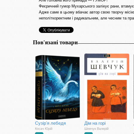
Феєричний гумор Мухарського залікує рани, втамує 
Адже саме в цьому вбачає автор свою творчу місі
неполіткоректним і радикальним, але чесним та пр
Пов'язані товари
Сузір’я лебедя
Дім на горі
Косач Юрій
Шевчук Валерій