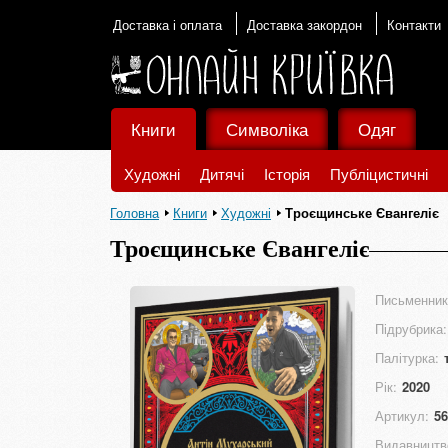
Доставка і оплата
Доставка закордон
Контакти
Книги
Символіка
Одяг
Художні
Дитячі
Історія
Публіцистичні
Головна
Книги
Художні
Троєщинське Євангеліє
Троєщинське Євангеліє
Письменник
Підрубрика:
Палітурка:
Рік:
2020
Артикул:
56
Видавництв