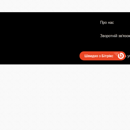
Про нас
Зворотній зв'язо
Користувацька у
Швидко з Бітрікс