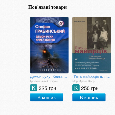
Пов'язані товари
Демон руху; Книга вогню
П'ять майорців для мого незнайомця
Грабинський Стефан
Марі-Франс Клер
325 грн
250 грн
К
К
В кошик
В кошик