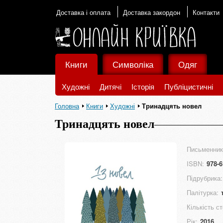
Доставка і оплата
Доставка закордон
Контакти
Книги
Символіка
Одяг
Художні
Дитячі
Історія
Публіцистичні
Головна
Книги
Художні
Тринадцять новел
Тринадцять новел
Письменник
ISBN:
978-6
Підрубрика:
Палітурка:
Кількість ст
Рік:
2016