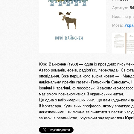
Артикул:
54
Видавництв
Мова:
Укра
Юркі Вайнонен (1963) — один із провідних письменн
Автор романів, есеїв, радіоп’єс, перекладач Свіфта
оповідання. Вже перша його збірка новел — «Мандр
національну премію газети «Гельсинґін Саномат», і
іронічні й трагічні, філософські й захопливо-гостр
має змогу познайомитися й український читач.
Це одна з найхимерніших книг, що вам будь-коли д
й Кортасара. Куди зник професор, якому зраджує д
небезпечними і як можна звільнитися з пастки час
зв’язок із реальністю, блукаючи задзеркаллям Юркі