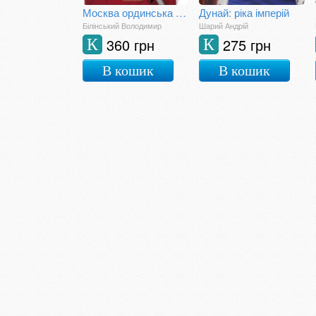
Москва ординська (XIII—XVI століття)
Дунай: ріка імперій
Білінський Володимир
Шарий Андрій
360 грн
275 грн
К
К
В кошик
В кошик