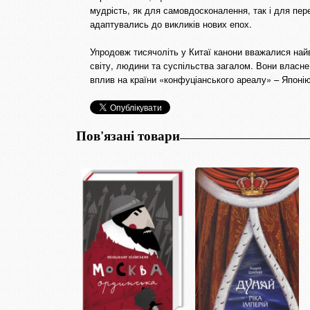
мудрість, як для самовдосконалення, так і для пер
адаптувались до викликів нових епох.
Упродовж тисячоліть у Китаї канони вважалися н
світу, людини та суспільства загалом. Вони власн
вплив на країни «конфуціанського ареалу» – Японію
Пов'язані товари