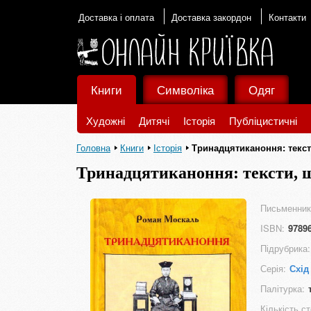
Доставка і оплата
Доставка закордон
Контакти
Книги
Символіка
Одяг
Художні
Дитячі
Історія
Публіцистичні
Головна
Книги
Історія
Тринадцятиканоння: текст
Тринадцятиканоння: тексти, щ
Письменник
ISBN:
9789
Підрубрика:
Серія:
Схід
Палітурка:
Кількість ст