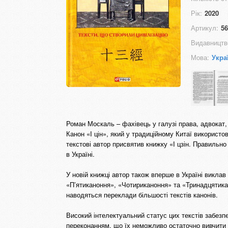
Рік:
2020
Артикул:
56
Видавництв
Мова:
Укра
Роман Москаль – фахівець у галузі права, адвокат,
Канон «І цін», який у традиційному Китаї викорис
текстові автор присвятив книжку «І цзін. Правильн
в Україні.
У новій книжці автор також вперше в Україні викла
«П’ятиканоння», «Чотириканоння» та «Тринадцятикан
наводяться переклади більшості текстів канонів.
Високий інтелектуальний статус цих текстів забезп
переконанням, що їх неможливо остаточно вивчити т