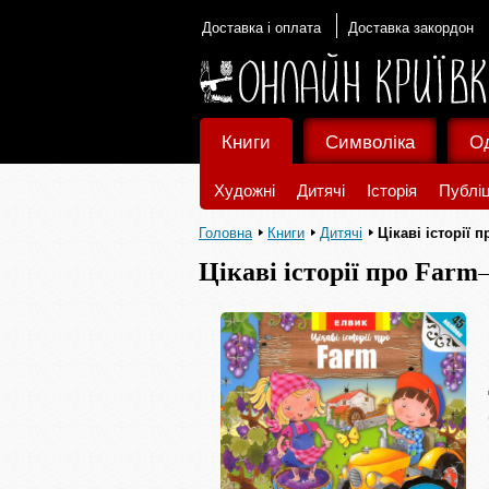
Доставка і оплата
Доставка закордон
Книги
Символіка
О
Художні
Дитячі
Історія
Публіц
Головна
Книги
Дитячі
Цікаві історії 
Цікаві історії про Farm