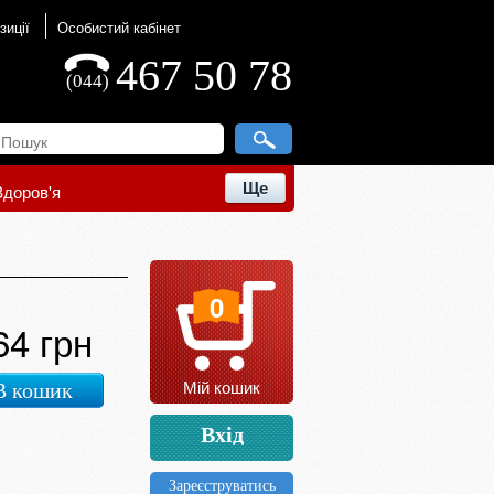
зиції
Особистий кабінет
467 50 78
(044)
Ще
Здоров'я
0
64 грн
Мій кошик
В кошик
Вхід
Зареєструватись