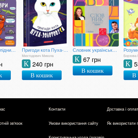
Маленькі дослідники: Динозаври
Пригоди кота Пуха-Золотовуса
Словник української мови для дітей
Розумн
Михтодович Микола
Борзова 
67 грн
К
н
240 грн
5
К
К
В кошик
к
В кошик
В
нас
Контакти
Доставка і опла
тній зв'язок
Умови використання сайту
Як використати 
Користувацька угода (договір