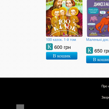
100 казок. 1-й том
600 грн
К
650 гр
К
В кошик
В коши
Про 
Зворо