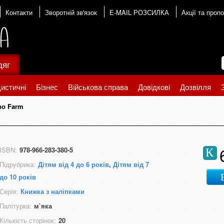
Контакти
Зворотній зв'язок
E-MAIL РОЗСИЛКА
Акції та пропо
дяг
истичні
Бізнес
Військова справа
Довідкові
Дозвілля
про Farm
ISBN:
978-966-283-380-5
К
Підрубрика:
Дітям від 4 до 6 років
,
Дітям від 7
до 10 років
Серія:
Книжка з наліпками
Палітурка:
м`яка
Кількість сторінок:
20