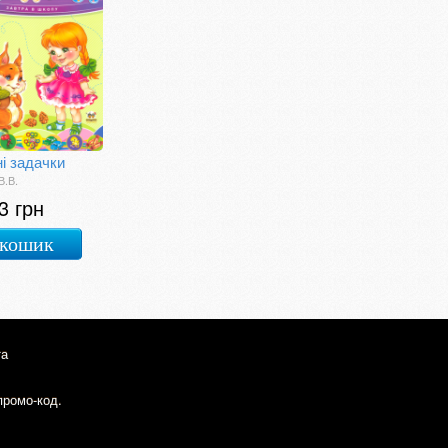
і задачки
В.В.
3 грн
 кошик
та
промо-код.