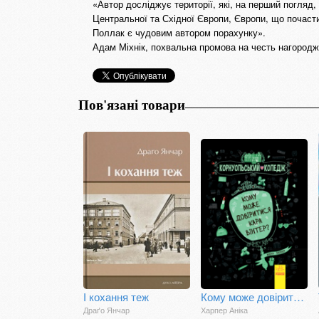
«Автор досліджує території, які, на перший погляд
Центральної та Східної Європи, Європи, що почасти
Поллак є чудовим автором порахунку».
Адам Міхнік, похвальна промова на честь нагородж
Пов'язані товари
І кохання теж
Кому може довіритися Кара Вінтер?
Драґо Янчар
Харпер Аніка