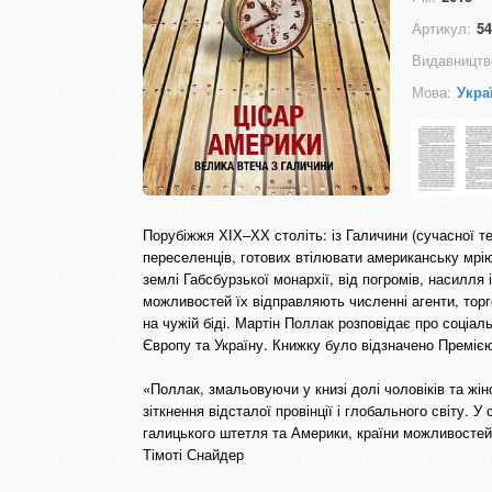
Артикул:
54
Видавництв
Мова:
Укра
Порубіжжя ХІХ–ХХ століть: із Галичини (сучасної тер
переселенців, готових втілювати американську мрію.
землі Габсбурзької монархії, від погромів, насилля
можливостей їх відправляють численні агенти, торго
на чужій біді. Мартін Поллак розповідає про соціал
Європу та Україну. Книжку було відзначено Преміє
«Поллак, змальовуючи у книзі долі чоловіків та жіно
зіткнення відсталої провінції і глобального світу. 
галицького штетля та Америки, країни можливостей
Тімоті Снайдер