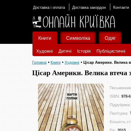
Доставка і оплата
Доставка закордон
Контакти
Книги
Символіка
Одяг
Художні
Дитячі
Історія
Публіцистичні
Головна
Книги
Художні
Цісар Америки. Велика в
Цісар Америки. Велика втеча 
Письменник
ISBN:
978-6
Підрубрика:
Палітурка:
Кількість ст
Рік:
2015