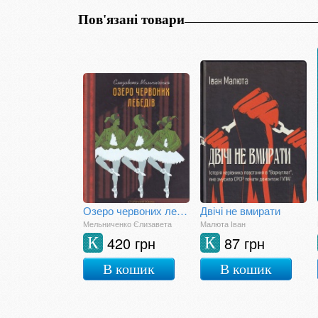
Пов'язані товари
Озеро червоних лебедів
Двічі не вмирати
Мельниченко Єлизавета
Малюта Іван
420 грн
87 грн
К
К
В кошик
В кошик