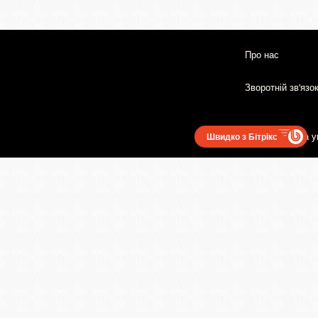
Про нас
Зворотній зв'язо
Користувацька у
Швидко з Бітрікс