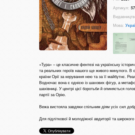
Артикул:
57
Видавництв
Мова:
Укра
«Тура» – це класичне фентезі на українську історич
та реаль­них героїв нашого ще живого минулого. В
країни Орії за ке­рування нею та за її майбутнє. Ре
Водночас вона є однією із шахових фігур, а метафор
шахівниці. У центрі цієї боротьби й опиняється голо
партії за Орію.
Вежа вистояла завдяки спільним діям усіх сил добр
Для підліткової й молодіжної авдиторії та широкого