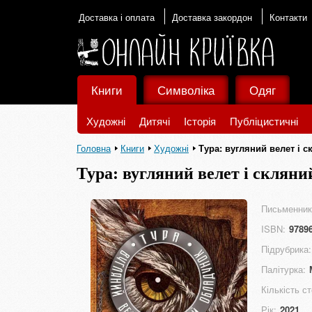
Доставка і оплата
Доставка закордон
Контакти
Книги
Символіка
Одяг
Художні
Дитячі
Історія
Публіцистичні
Головна
Книги
Художні
Тура: вугляний велет і 
Тура: вугляний велет і скляни
Письменник
ISBN:
9789
Підрубрика:
Палітурка:
Кількість ст
Рік:
2021