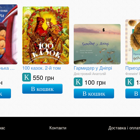
Різдвяна зіронька Лаури
100 казок. 2-й том
Гармидер у Дніпрі
Дністровий Анатолій
Флемінґ 
550 грн
К
н
100 грн
1
К
К
В кошик
к
В кошик
В
нас
Контакти
Доставка і опла