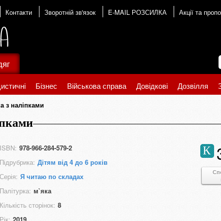
Контакти
Зворотній зв'язок
E-MAIL РОЗСИЛКА
Акції та пропо
дяг
истичні
Бізнес
Військова справа
Довідкові
Дозвілля
а з наліпками
іпками
ISBN:
978-966-284-579-2
К
Підрубрика:
Дітям від 4 до 6 років
Сп
Серія:
Я читаю по складах
Палітурка:
м`яка
Кількість сторінок:
8
Рік:
2019