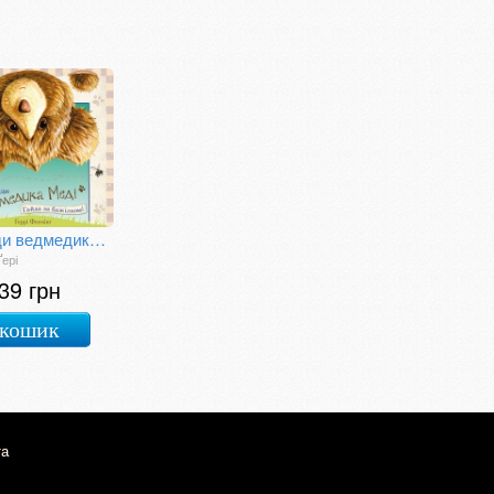
Пригоди ведмедика Меді. Гайда за бджілкою
Ґері
39 грн
 кошик
та