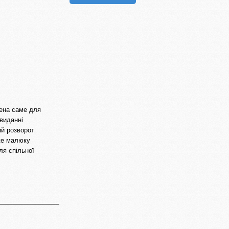
рена саме для
 виданні
ий розворот
же малюку
ля спільної