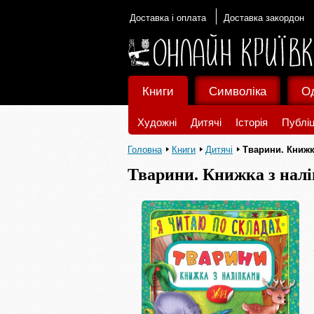
Доставка і оплата
Доставка закордон
Книги
Символіка
О
Художні
Дитячі
Історія
Публіц
Головна
Книги
Дитячі
Тварини. Книжк
Тварини. Книжка з нал