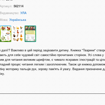
Артикул:
562114
Видавництво:
УЛА
Мова:
Українська
 далі!? Важливо в цей період зацікавити дитину. Книжка "Тварини" ство
вають для себе чудовий світ самостійно прочитаних сторінок. Усі слова у
чним для читання великим шрифтом, є чимало яскравих ілюстрацій та ціл
складний процес читання легким і захоплюючим. Також ця книжка допомо
ібну моторику пальців рук, зорову пам'ять й увагу. Видання призначене д
іку.