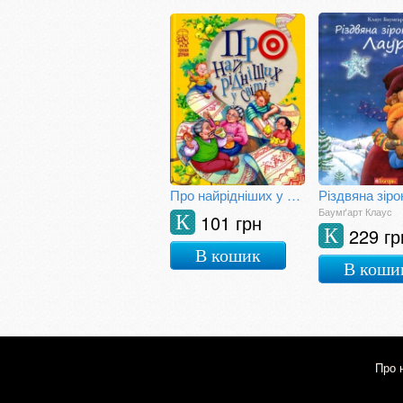
Про найрідніших у світі
Баумґарт Клаус
101 грн
К
229 гр
К
В кошик
В коши
Про 