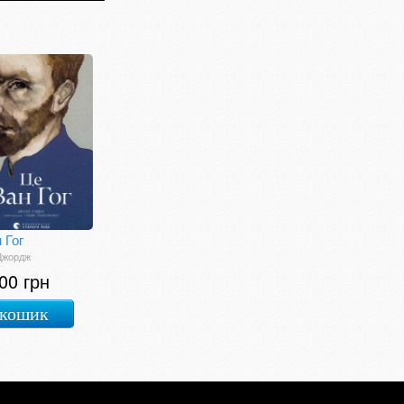
 Гог
Джордж
00 грн
 кошик