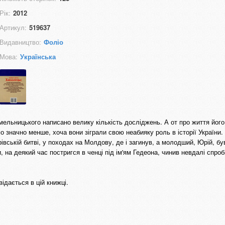
Рік:
2012
Артикул:
519637
Видавництво:
Фоліо
Мова:
Українська
мельницького написано велику кількість досліджень. А от про життя йог
 значно менше, хоча вони зіграли свою неабияку роль в історії України.
рівській битві, у походах на Молдову, де і загинув, а молодший, Юрій, б
, на деякий час постригся в ченці під ім'ям Гедеона, чинив невдалі спроб
ідається в цій книжці.