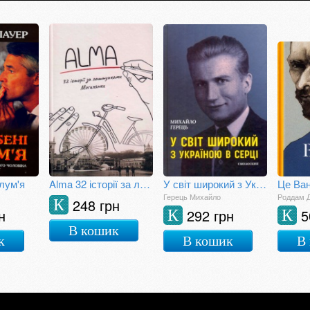
лум'я
Alma 32 історії за лаштунками Могилянки
У світ широкий з Україною в серці
Це Ван
Герець Михайло
Роддам 
248 грн
К
н
292 грн
5
К
К
В кошик
к
В кошик
В