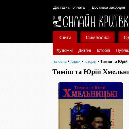
Доставка і оплата
Доставка закордон
Книги
Символіка
О
Художні
Дитячі
Історія
Публіц
Головна
Книги
Історія
Тиміш та Юрій
Тиміш та Юрій Хмельн