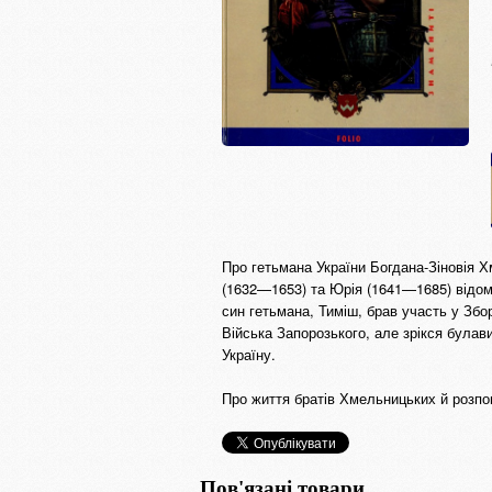
Про гетьмана України Богдана-Зіновія Х
(1632—1653) та Юрія (1641—1685) відомо
син гетьмана, Тиміш, брав участь у Збо
Війська Запорозького, але зрікся булави
Україну.
Про життя братів Хмельницьких й розпов
Пов'язані товари