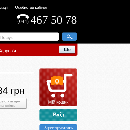
зиції
Особистий кабінет
467 50 78
(044)
Ще
Здоров'я
0
34 грн
Мій кошик
овістити про
наявність
Вхід
Зареєструватись