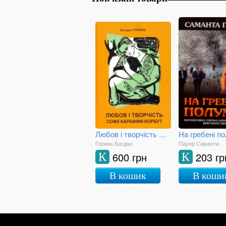
Любов і творчість Софії Караффи-Корбут. Книга 1
На гребені по
Горинь Богдан
Пауер Саманта
600 грн
203 гр
К
К
В кошик
В коши