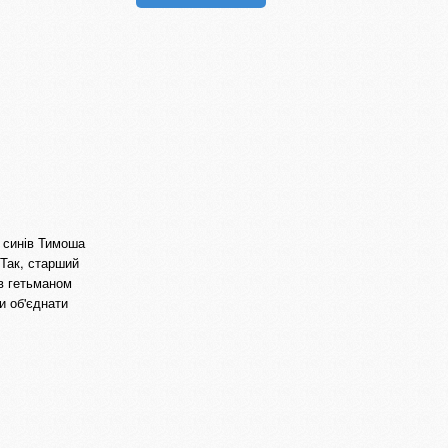
о синів Тимоша
 Так, старший
ув гетьманом
и об'єднати