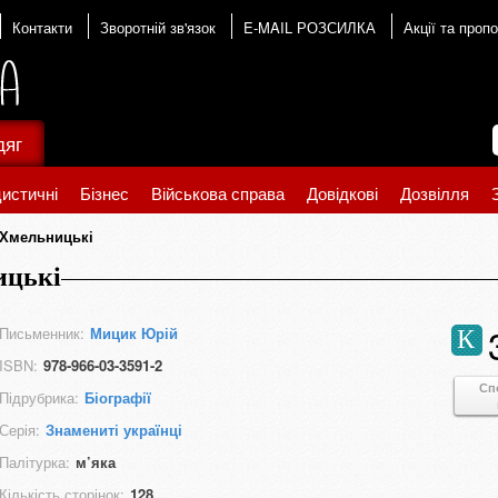
Контакти
Зворотній зв'язок
E-MAIL РОЗСИЛКА
Акції та пропо
дяг
истичні
Бізнес
Військова справа
Довідкові
Дозвілля
 Хмельницькі
ицькі
Письменник:
Мицик Юрій
К
ISBN:
978-966-03-3591-2
Сп
Підрубрика:
Біографії
Серія:
Знамениті українці
Палітурка:
м’яка
Кількість сторінок:
128