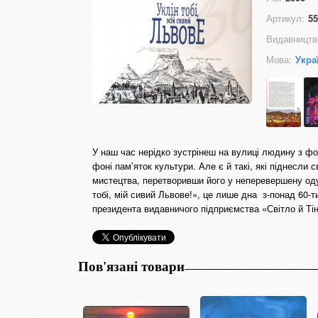
Артикул:
55
Видавництв
Мова:
Укра
У наш час нерідко зустрінеш на вулиці людину з ф
фоні пам’яток культури. Але є й такі, які піднесли
мистецтва, перетворивши його у неперевершену оду 
тобі, мій сивий Львове!», це лише дна з-понад 60
президента видавничого підприємства «Світло й Ті
Пов'язані товари