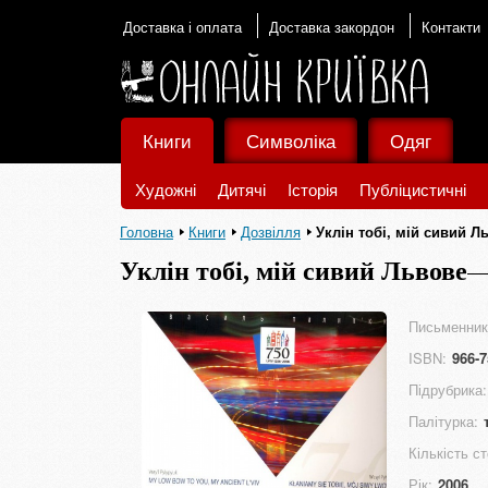
Доставка і оплата
Доставка закордон
Контакти
Книги
Символіка
Одяг
Художні
Дитячі
Історія
Публіцистичні
Головна
Книги
Дозвілля
Уклін тобі, мій сивий Л
Уклін тобі, мій сивий Львове
Письменник
ISBN:
966-7
Підрубрика:
Палітурка:
Кількість ст
Рік:
2006