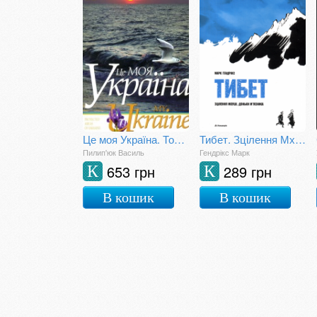
Це моя Україна. Том 3
Тибет. Зцілення Мхуші, доньки м’ясника (графічний роман)
Пилип'юк Василь
Гендрікс Марк
653 грн
289 грн
К
К
В кошик
В кошик