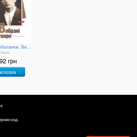
Євген Маланюк. Вибрані твори
 Євген
92 грн
 кошик
та
промо-код.