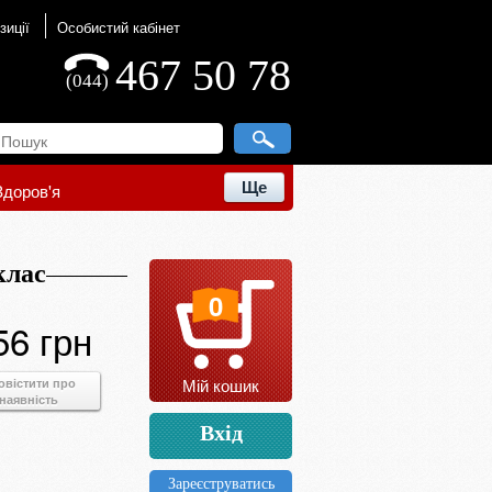
зиції
Особистий кабінет
467 50 78
(044)
Ще
Здоров'я
клас
0
56 грн
Мій кошик
овістити про
наявність
Вхід
Зареєструватись