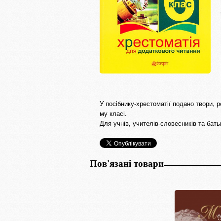
У посібнику-хрестоматії подано твори, 
му класі.
Для учнів, учителів-словесників та батьк
Пов'язані товари