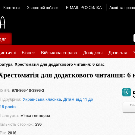
Контакти
Зворотній зв'язок
E-MAIL РОЗСИЛКА
Акції та пропо
дяг
истичні
Бізнес
Військова справа
Довідкові
Дозвілля
ература. Хрестоматія для додаткового читання: 6 клас
Хрестоматія для додаткового читання: 6 
ISBN:
978-966-10-3996-3
К
Підрубрика:
Українська класика
,
Дітям від 11 до
Сп
16 років
Палітурка:
м'яка глянцева
Кількість сторінок:
296
Рік:
2016