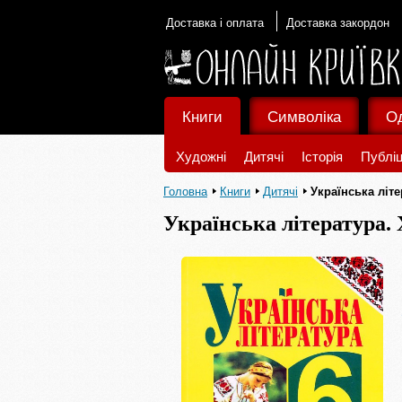
Доставка і оплата
Доставка закордон
Книги
Символіка
О
Художні
Дитячі
Історія
Публіц
Головна
Книги
Дитячі
Українська літ
Українська література. 