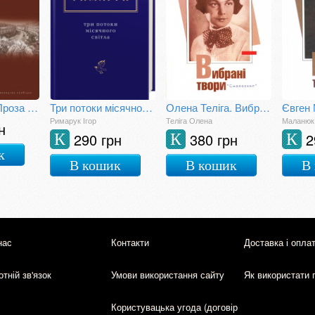
Медальйон: Проза київських неокласиків
Три потоки місячного світла
Олена Теліга. Вибрані твори
Римарук Ігор
Теліга Олена
Маланюк
н
290 грн
380 грн
2
К
К
К
к
В кошик
В кошик
В
нас
Контакти
Доставка і опла
тній зв'язок
Умови використання сайту
Як використати 
Користувацька угода (договір