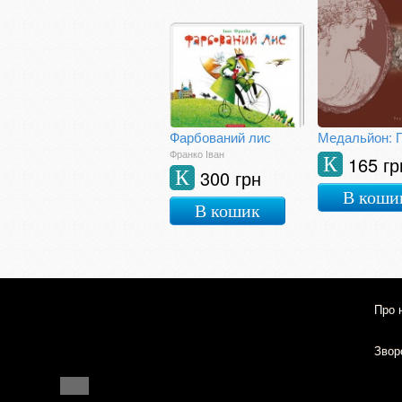
Фарбований лис
Франко Іван
165 гр
К
300 грн
К
В коши
В кошик
Про 
Зворо